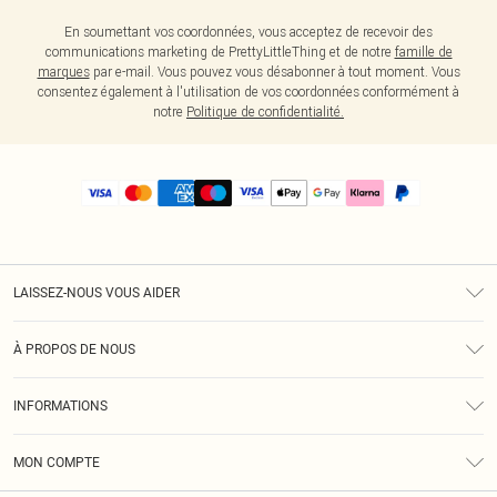
En soumettant vos coordonnées, vous acceptez de recevoir des
communications marketing de PrettyLittleThing et de notre
famille de
marques
par e-mail. Vous pouvez vous désabonner à tout moment. Vous
consentez également à l'utilisation de vos coordonnées conformément à
notre
Politique de confidentialité.
LAISSEZ-NOUS VOUS AIDER
Assistance
À PROPOS DE NOUS
Retours
À Notre Sujet
Guide Des Tailles
INFORMATIONS
PLT Réduction pour les étudiants
Livraison
Conditions Générales
Diversité
Royalty
MON COMPTE
Politique De Confidentialité
Klarna