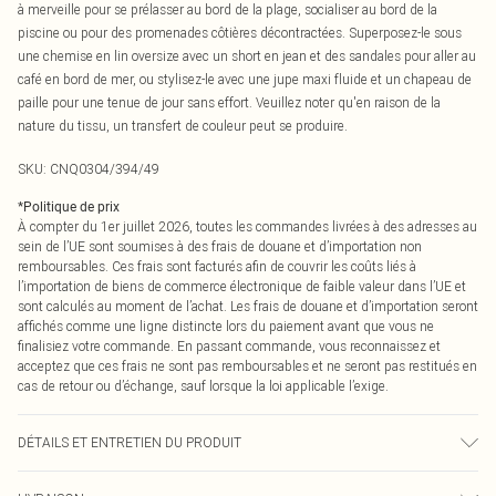
à merveille pour se prélasser au bord de la plage, socialiser au bord de la
piscine ou pour des promenades côtières décontractées. Superposez-le sous
une chemise en lin oversize avec un short en jean et des sandales pour aller au
café en bord de mer, ou stylisez-le avec une jupe maxi fluide et un chapeau de
paille pour une tenue de jour sans effort. Veuillez noter qu'en raison de la
nature du tissu, un transfert de couleur peut se produire.
SKU:
CNQ0304/394/49
*
Politique de prix
À compter du 1er juillet 2026, toutes les commandes livrées à des adresses au
sein de l’UE sont soumises à des frais de douane et d’importation non
remboursables. Ces frais sont facturés afin de couvrir les coûts liés à
l’importation de biens de commerce électronique de faible valeur dans l’UE et
sont calculés au moment de l’achat. Les frais de douane et d’importation seront
affichés comme une ligne distincte lors du paiement avant que vous ne
finalisiez votre commande. En passant commande, vous reconnaissez et
acceptez que ces frais ne sont pas remboursables et ne seront pas restitués en
cas de retour ou d’échange, sauf lorsque la loi applicable l’exige.
DÉTAILS ET ENTRETIEN DU PRODUIT
100% Coton Veuillez noter : en raison du tissu utilisé, la couleur peut déteindre.