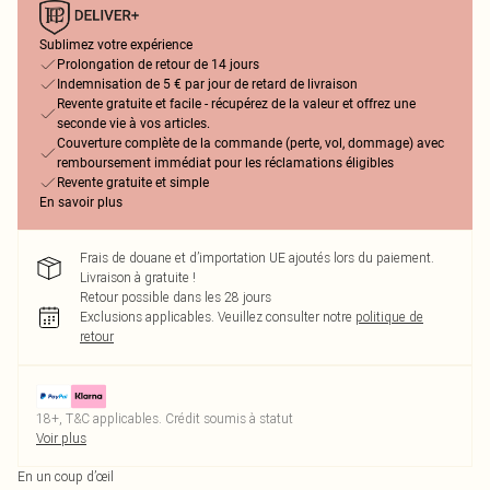
Sublimez votre expérience
Prolongation de retour de 14 jours
Indemnisation de 5 € par jour de retard de livraison
Revente gratuite et facile - récupérez de la valeur et offrez une
seconde vie à vos articles.
Couverture complète de la commande (perte, vol, dommage) avec
remboursement immédiat pour les réclamations éligibles
Revente gratuite et simple
En savoir plus
Frais de douane et d’importation UE ajoutés lors du paiement.
Livraison à gratuite !
Retour possible dans les 28 jours
Exclusions applicables.
Veuillez consulter notre
politique de
retour
18+, T&C applicables. Crédit soumis à statut
Voir plus
En un coup d’œil