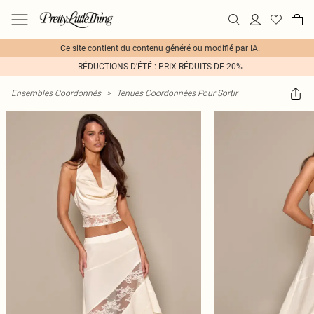
Ce site contient du contenu généré ou modifié par IA.
RÉDUCTIONS D'ÉTÉ : PRIX RÉDUITS DE 20%
Ensembles Coordonnés
>
Tenues Coordonnées Pour Sortir