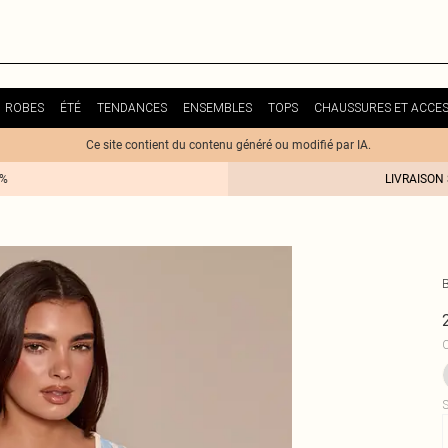
ROBES
ÉTÉ
TENDANCES
ENSEMBLES
TOPS
CHAUSSURES ET ACCES
Ce site contient du contenu généré ou modifié par IA.
0%
LIVRAISON
C
S