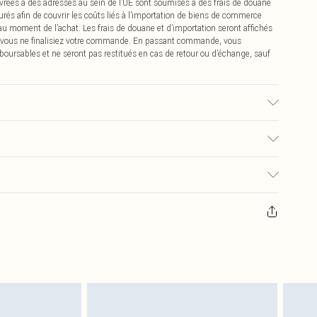
vrées à des adresses au sein de l’UE sont soumises à des frais de douane
urés afin de couvrir les coûts liés à l’importation de biens de commerce
 au moment de l’achat. Les frais de douane et d’importation seront affichés
 vous ne finalisiez votre commande. En passant commande, vous
boursables et ne seront pas restitués en cas de retour ou d’échange, sauf
 : en raison du tissu utilisé, la couleur peut déteindre.
0
pter de la réception pour nous retourner un article.
€7.99
masques tendance, les cosmétiques, les bijoux pour piercings, les jouets
'opercule d'hygiène est endommagé ou endommagé.
€2.99
 non lavés et porter leurs étiquettes d'origine. Les chaussures doivent
a maison, y compris le linge de lit, les matelas, les surmatelas et les
d'origine non ouvert. Ceci n'affecte pas vos droits statutaires.
 de retour.