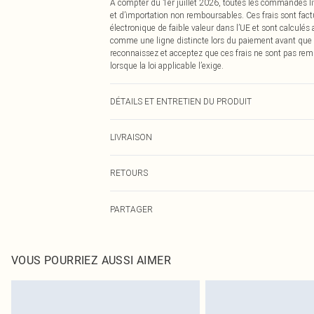
À compter du 1er juillet 2026, toutes les commandes li
et d’importation non remboursables. Ces frais sont fact
électronique de faible valeur dans l’UE et sont calculés
comme une ligne distincte lors du paiement avant que
reconnaissez et acceptez que ces frais ne sont pas rem
lorsque la loi applicable l’exige.
DÉTAILS ET ENTRETIEN DU PRODUIT
49% Coton, 47,5% Viscose, 3,5% Élasthanne Veuillez noter
LIVRAISON
Livraison standard France
RETOURS
Jusqu'à 7 jours ouvrables
Un problème survient ? Vous disposez de 21 jours à com
Livraison express France
PARTAGER
Veuillez noter que nous ne pouvons pas rembourser les 
Jusqu'à 2-3 jours ouvrables
pour adultes, les maillots de bain ou la lingerie si l
Livraison en Point Relais
Les chaussures et/ou vêtements doivent être non portés,
Jusqu'à 7 jours ouvrables
également être essayées en intérieur. Les articles pour l
VOUS POURRIEZ AUSSI AIMER
oreillers, doivent être inutilisés et dans leur emballage 
Cliquez
ici
pour consulter l'intégralité de notre politique