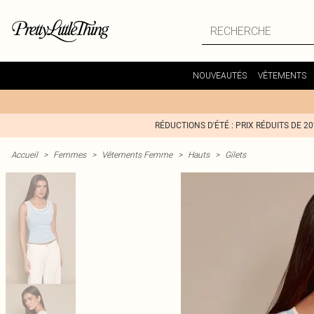
NOUVEAUTÉS
VÊTEMENTS
RÉDUCTIONS D'ÉTÉ : PRIX RÉDUITS DE 2
Accueil
>
Femmes
>
Vêtements Femme
>
Hauts
>
Gilets