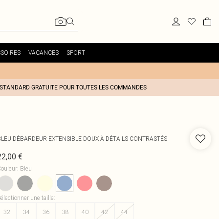
SOIRES
VACANCES
SPORT
 STANDARD GRATUITE POUR TOUTES LES COMMANDES
BLEU DÉBARDEUR EXTENSIBLE DOUX À DÉTAILS CONTRASTÉS
22,00 €
ouleur
:
Bleu
électionner une taille
:
32
34
36
38
40
42
44