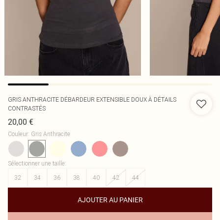
GRIS ANTHRACITE DÉBARDEUR EXTENSIBLE DOUX À DÉTAILS
CONTRASTÉS
20,00 €
Couleur
:
Gris Anthracite
Sélectionner une taille
:
32
34
36
38
40
42
44
AJOUTER AU PANIER