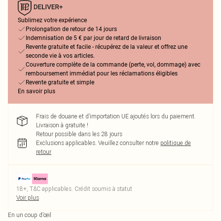
Sublimez votre expérience
Prolongation de retour de 14 jours
Indemnisation de 5 € par jour de retard de livraison
Revente gratuite et facile - récupérez de la valeur et offrez une
seconde vie à vos articles.
Couverture complète de la commande (perte, vol, dommage) avec
remboursement immédiat pour les réclamations éligibles
Revente gratuite et simple
En savoir plus
Frais de douane et d’importation UE ajoutés lors du paiement.
Livraison à gratuite !
Retour possible dans les 28 jours
Exclusions applicables.
Veuillez consulter notre
politique de
retour
18+, T&C applicables. Crédit soumis à statut
Voir plus
En un coup d’œil