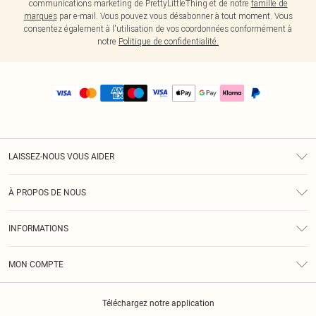
communications marketing de PrettyLittleThing et de notre
famille de
marques
par e-mail. Vous pouvez vous désabonner à tout moment. Vous
consentez également à l'utilisation de vos coordonnées conformément à
notre
Politique de confidentialité.
LAISSEZ-NOUS VOUS AIDER
Assistance
À PROPOS DE NOUS
Retours
À Notre Sujet
Guide Des Tailles
INFORMATIONS
PLT Réduction pour les étudiants
Livraison
Conditions Générales
Diversité
Royalty
MON COMPTE
Politique De Confidentialité
Klarna
Cookies
Informations Sur L’App PLT
Réduction étudiant - Student Beans
Téléchargez notre application
Historique