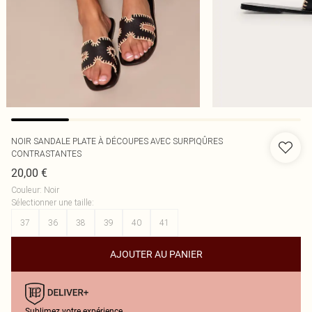
NOIR SANDALE PLATE À DÉCOUPES AVEC SURPIQÛRES
CONTRASTANTES
20,00 €
Couleur
:
Noir
Sélectionner une taille
:
37
36
38
39
40
41
AJOUTER AU PANIER
Sublimez votre expérience