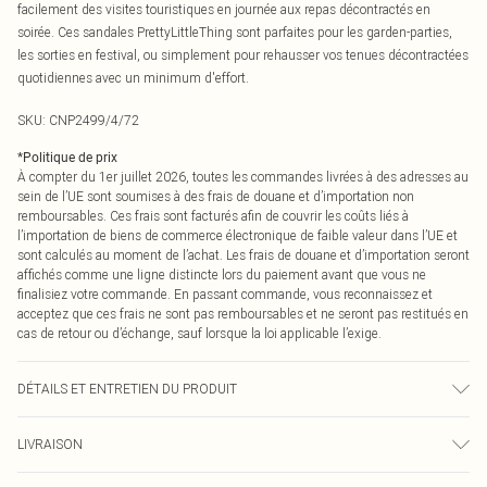
facilement des visites touristiques en journée aux repas décontractés en
soirée. Ces sandales PrettyLittleThing sont parfaites pour les garden-parties,
les sorties en festival, ou simplement pour rehausser vos tenues décontractées
quotidiennes avec un minimum d'effort.
SKU:
CNP2499/4/72
*
Politique de prix
À compter du 1er juillet 2026, toutes les commandes livrées à des adresses au
sein de l’UE sont soumises à des frais de douane et d’importation non
remboursables. Ces frais sont facturés afin de couvrir les coûts liés à
l’importation de biens de commerce électronique de faible valeur dans l’UE et
sont calculés au moment de l’achat. Les frais de douane et d’importation seront
affichés comme une ligne distincte lors du paiement avant que vous ne
finalisiez votre commande. En passant commande, vous reconnaissez et
acceptez que ces frais ne sont pas remboursables et ne seront pas restitués en
cas de retour ou d’échange, sauf lorsque la loi applicable l’exige.
DÉTAILS ET ENTRETIEN DU PRODUIT
100% Polyuréthane Veuillez noter : en raison du tissu utilisé, la couleur peut
LIVRAISON
déteindre.