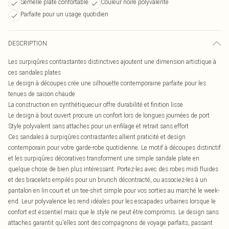
Semelle plate confortable
Couleur noire polyvalente
Parfaite pour un usage quotidien
DESCRIPTION
Les surpiqûres contrastantes distinctives ajoutent une dimension artistique à
ces sandales plates
Le design à découpes crée une silhouette contemporaine parfaite pour les
tenues de saison chaude
La construction en synthétiquecuir offre durabilité et finition lisse
Le design à bout ouvert procure un confort lors de longues journées de port
Style polyvalent sans attaches pour un enfilage et retrait sans effort
Ces sandales à surpiqûres contrastantes allient praticité et design
contemporain pour votre garde-robe quotidienne. Le motif à découpes distinctif
et les surpiqûres décoratives transforment une simple sandale plate en
quelque chose de bien plus intéressant. Portez-les avec des robes midi fluides
et des bracelets empilés pour un brunch décontracté, ou associez-les à un
pantalon en lin court et un tee-shirt simple pour vos sorties au marché le week-
end. Leur polyvalence les rend idéales pour les escapades urbaines lorsque le
confort est essentiel mais que le style ne peut être compromis. Le design sans
attaches garantit qu'elles sont des compagnons de voyage parfaits, passant