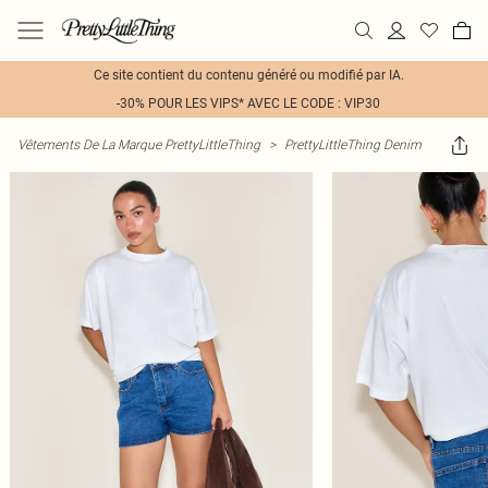
Ce site contient du contenu généré ou modifié par IA.
-30% POUR LES VIPS* AVEC LE CODE : VIP30
Vêtements De La Marque PrettyLittleThing
>
PrettyLittleThing Denim