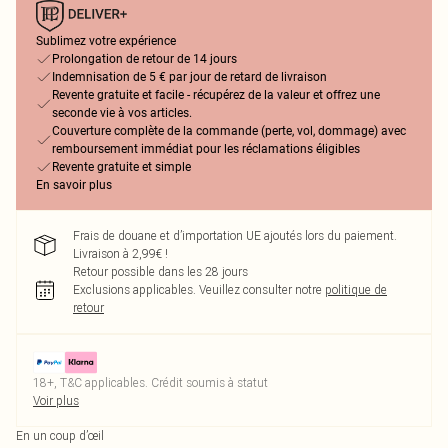
Sublimez votre expérience
Prolongation de retour de 14 jours
Indemnisation de 5 € par jour de retard de livraison
Revente gratuite et facile - récupérez de la valeur et offrez une
seconde vie à vos articles.
Couverture complète de la commande (perte, vol, dommage) avec
remboursement immédiat pour les réclamations éligibles
Revente gratuite et simple
En savoir plus
Frais de douane et d’importation UE ajoutés lors du paiement.
Livraison à 2,99€ !
Retour possible dans les 28 jours
Exclusions applicables.
Veuillez consulter notre
politique de
retour
18+, T&C applicables. Crédit soumis à statut
Voir plus
En un coup d’œil