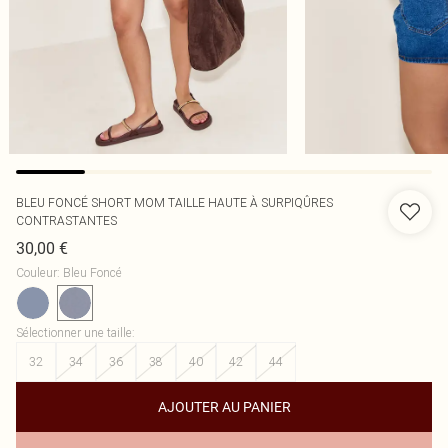
BLEU FONCÉ SHORT MOM TAILLE HAUTE À SURPIQÛRES
CONTRASTANTES
30,00 €
Couleur
:
Bleu Foncé
Sélectionner une taille
:
32
34
36
38
40
42
44
AJOUTER AU PANIER