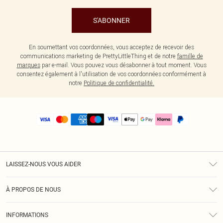
S'ABONNER
En soumettant vos coordonnées, vous acceptez de recevoir des
communications marketing de PrettyLittleThing et de notre
famille de
marques
par e-mail. Vous pouvez vous désabonner à tout moment. Vous
consentez également à l'utilisation de vos coordonnées conformément à
notre
Politique de confidentialité.
LAISSEZ-NOUS VOUS AIDER
Assistance
À PROPOS DE NOUS
Retours
À Notre Sujet
Guide Des Tailles
INFORMATIONS
PLT Réduction pour les étudiants
Livraison