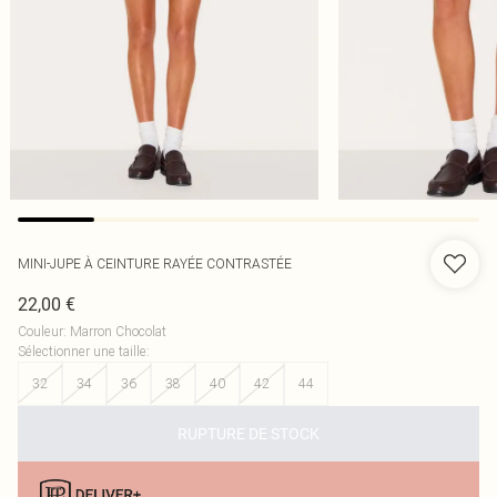
MINI-JUPE À CEINTURE RAYÉE CONTRASTÉE
22,00 €
Couleur
:
Marron Chocolat
Sélectionner une taille
:
32
34
36
38
40
42
44
RUPTURE DE STOCK