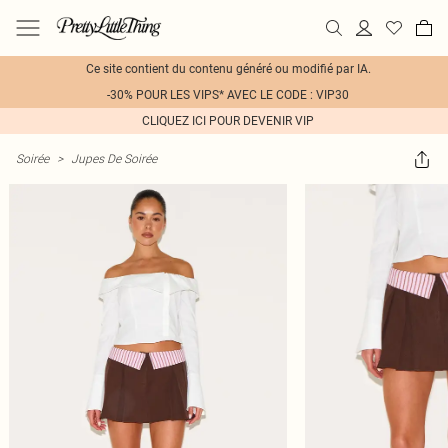
Ce site contient du contenu généré ou modifié par IA.
-30% POUR LES VIPS* AVEC LE CODE : VIP30
CLIQUEZ ICI POUR DEVENIR VIP
Soirée
>
Jupes De Soirée