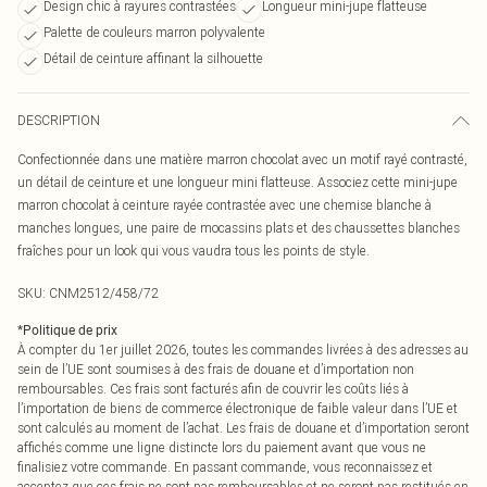
Design chic à rayures contrastées
Longueur mini-jupe flatteuse
Palette de couleurs marron polyvalente
Détail de ceinture affinant la silhouette
DESCRIPTION
Confectionnée dans une matière marron chocolat avec un motif rayé contrasté,
un détail de ceinture et une longueur mini flatteuse. Associez cette mini-jupe
marron chocolat à ceinture rayée contrastée avec une chemise blanche à
manches longues, une paire de mocassins plats et des chaussettes blanches
fraîches pour un look qui vous vaudra tous les points de style.
SKU:
CNM2512/458/72
*
Politique de prix
À compter du 1er juillet 2026, toutes les commandes livrées à des adresses au
sein de l’UE sont soumises à des frais de douane et d’importation non
remboursables. Ces frais sont facturés afin de couvrir les coûts liés à
l’importation de biens de commerce électronique de faible valeur dans l’UE et
sont calculés au moment de l’achat. Les frais de douane et d’importation seront
affichés comme une ligne distincte lors du paiement avant que vous ne
finalisiez votre commande. En passant commande, vous reconnaissez et
acceptez que ces frais ne sont pas remboursables et ne seront pas restitués en