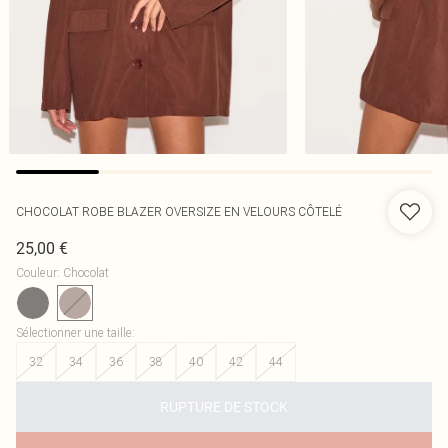
CHOCOLAT ROBE BLAZER OVERSIZE EN VELOURS CÔTELÉ
25,00 €
Couleur
:
Chocolat
Sélectionner une taille
:
32
34
36
38
40
42
44
RUPTURE DE STOCK