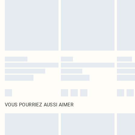
intérieur. Les articles pour la maison, y compris le linge de lit, les matelas, les
surmatelas et les oreillers, doivent être inutilisés et dans leur emballage
d'origine non ouvert. Ceci n'affecte pas vos droits statutaires.
Cliquez
ici
pour consulter l'intégralité de notre politique de retour.
VOUS POURRIEZ AUSSI AIMER