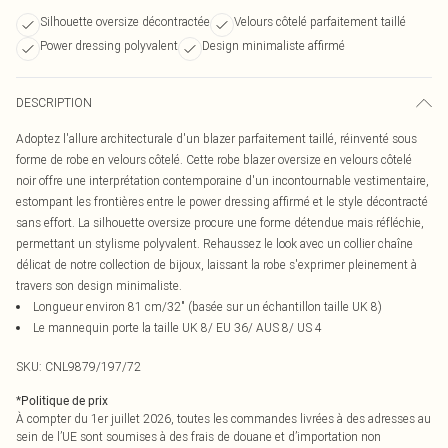
Silhouette oversize décontractée
Velours côtelé parfaitement taillé
Power dressing polyvalent
Design minimaliste affirmé
DESCRIPTION
Adoptez l'allure architecturale d'un blazer parfaitement taillé, réinventé sous
forme de robe en velours côtelé. Cette robe blazer oversize en velours côtelé
noir offre une interprétation contemporaine d'un incontournable vestimentaire,
estompant les frontières entre le power dressing affirmé et le style décontracté
sans effort. La silhouette oversize procure une forme détendue mais réfléchie,
permettant un stylisme polyvalent. Rehaussez le look avec un collier chaîne
délicat de notre collection de bijoux, laissant la robe s'exprimer pleinement à
travers son design minimaliste.
Longueur environ 81 cm/32" (basée sur un échantillon taille UK 8)
Le mannequin porte la taille UK 8/ EU 36/ AUS 8/ US 4
SKU:
CNL9879/197/72
*
Politique de prix
À compter du 1er juillet 2026, toutes les commandes livrées à des adresses au
sein de l’UE sont soumises à des frais de douane et d’importation non