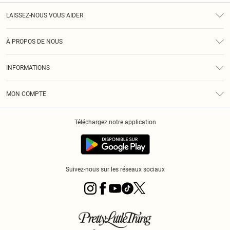
LAISSEZ-NOUS VOUS AIDER
Assistance
À PROPOS DE NOUS
Retours
À Notre Sujet
Guide Des Tailles
INFORMATIONS
PLT Réduction pour les étudiants
Livraison
Conditions Générales
Diversité
Royalty
MON COMPTE
Politique De Confidentialité
Klarna
Cookies
Informations Sur L’App PLT
Réduction étudiant - Student Beans
Téléchargez notre application
Historique
Suivez-nous sur les réseaux sociaux