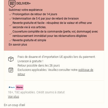
Sublimez votre expérience
Prolongation de retour de 14 jours
Indemnisation de 5 € par jour de retard de livraison
Revente gratuite et facile - récupérez de la valeur et offrez une
seconde vie à vos articles.
Couverture complète de la commande (perte, vol, dommage) avec
remboursement immédiat pour les réclamations éligibles
Revente gratuite et simple
En savoir plus
Frais de douane et d’importation UE ajoutés lors du paiement.
Livraison à gratuite !
Retour possible dans les 28 jours
Exclusions applicables.
Veuillez consulter notre
politique de
retour
18+, T&C applicables. Crédit soumis à statut
Voir plus
En un coup d’œil