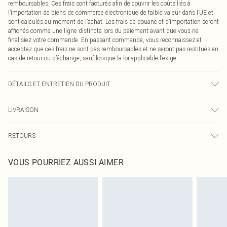
remboursables. Ces frais sont facturés afin de couvrir les coûts liés à
l’importation de biens de commerce électronique de faible valeur dans l’UE et
sont calculés au moment de l’achat. Les frais de douane et d’importation seront
affichés comme une ligne distincte lors du paiement avant que vous ne
finalisiez votre commande. En passant commande, vous reconnaissez et
acceptez que ces frais ne sont pas remboursables et ne seront pas restitués en
cas de retour ou d’échange, sauf lorsque la loi applicable l’exige.
DÉTAILS ET ENTRETIEN DU PRODUIT
100,0 % Polyester Veuillez noter : en raison du tissu utilisé, des transferts de
LIVRAISON
couleur peuvent se produire.
Livraison standard France
0
RETOURS
Jusqu'à 7 jours ouvrables
Un problème survient ? Vous disposez de 21 jours à compter de la réception
Livraison express France
€7.99
VOUS POURRIEZ AUSSI AIMER
pour nous retourner un article.
Jusqu'à 2-3 jours ouvrables
Veuillez noter que nous ne pouvons pas rembourser les masques tendance, les
Livraison en Point Relais
€2.99
cosmétiques, les bijoux pour piercings, les jouets pour adultes, les maillots de
Jusqu'à 7 jours ouvrables
bain ou la lingerie si l'opercule d'hygiène est endommagé ou endommagé.
Les chaussures et/ou vêtements doivent être non portés, non lavés et porter
leurs étiquettes d'origine. Les chaussures doivent également être essayées en