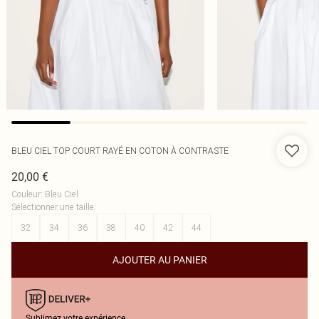
BLEU CIEL TOP COURT RAYÉ EN COTON À CONTRASTE
20,00 €
Couleur
:
Bleu Ciel
Sélectionner une taille
:
32
34
36
38
40
42
44
AJOUTER AU PANIER
Sublimez votre expérience