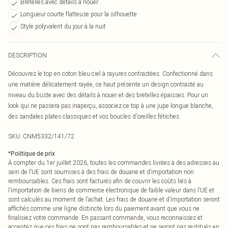
Bretelles avec détails à nouer
Longueur courte flatteuse pour la silhouette
Style polyvalent du jour à la nuit
DESCRIPTION
Découvrez le top en coton bleu ciel à rayures contrastées. Confectionné dans
une matière délicatement rayée, ce haut présente un design contrasté au
niveau du buste avec des détails à nouer et des bretelles épaisses. Pour un
look qui ne passera pas inaperçu, associez ce top à une jupe longue blanche,
des sandales plates classiques et vos boucles d'oreilles fétiches.
SKU:
CNM5332/141/72
*
Politique de prix
À compter du 1er juillet 2026, toutes les commandes livrées à des adresses au
sein de l’UE sont soumises à des frais de douane et d’importation non
remboursables. Ces frais sont facturés afin de couvrir les coûts liés à
l’importation de biens de commerce électronique de faible valeur dans l’UE et
sont calculés au moment de l’achat. Les frais de douane et d’importation seront
affichés comme une ligne distincte lors du paiement avant que vous ne
finalisiez votre commande. En passant commande, vous reconnaissez et
acceptez que ces frais ne sont pas remboursables et ne seront pas restitués en