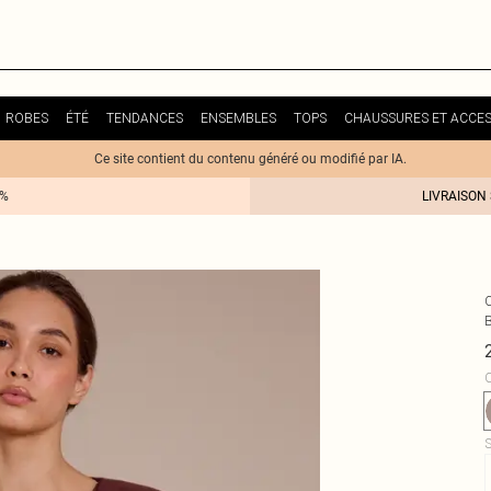
ROBES
ÉTÉ
TENDANCES
ENSEMBLES
TOPS
CHAUSSURES ET ACCES
Ce site contient du contenu généré ou modifié par IA.
0%
LIVRAISON
C
S