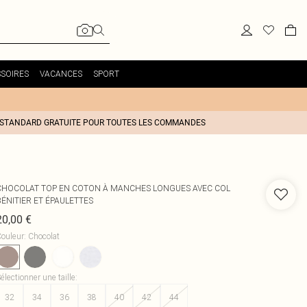
SOIRES
VACANCES
SPORT
 STANDARD GRATUITE POUR TOUTES LES COMMANDES
CHOCOLAT TOP EN COTON À MANCHES LONGUES AVEC COL
BÉNITIER ET ÉPAULETTES
20,00 €
ouleur
:
Chocolat
électionner une taille
:
32
34
36
38
40
42
44