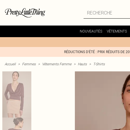
NOUVEAUTÉS
VÊTEMENTS
RÉDUCTIONS D'ÉTÉ : PRIX RÉDUITS DE 2
Accueil
>
Femmes
>
Vêtements Femme
>
Hauts
>
T-Shirts