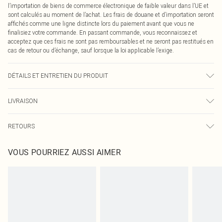
l’importation de biens de commerce électronique de faible valeur dans l’UE et
sont calculés au moment de l’achat. Les frais de douane et d’importation seront
affichés comme une ligne distincte lors du paiement avant que vous ne
finalisiez votre commande. En passant commande, vous reconnaissez et
acceptez que ces frais ne sont pas remboursables et ne seront pas restitués en
cas de retour ou d’échange, sauf lorsque la loi applicable l’exige.
DÉTAILS ET ENTRETIEN DU PRODUIT
95,0 % Coton, 5,0 % Élasthanne Veuillez noter : en raison du tissu utilisé, la
LIVRAISON
couleur peut déteindre.
Livraison standard France
0
RETOURS
Jusqu'à 7 jours ouvrables
Un problème survient ? Vous disposez de 21 jours à compter de la réception
Livraison express France
€7.99
VOUS POURRIEZ AUSSI AIMER
pour nous retourner un article.
Jusqu'à 2-3 jours ouvrables
Veuillez noter que nous ne pouvons pas rembourser les masques tendance, les
Livraison en Point Relais
€2.99
cosmétiques, les bijoux pour piercings, les jouets pour adultes, les maillots de
Jusqu'à 7 jours ouvrables
bain ou la lingerie si l'opercule d'hygiène est endommagé ou endommagé.
Les chaussures et/ou vêtements doivent être non portés, non lavés et porter
leurs étiquettes d'origine. Les chaussures doivent également être essayées en
intérieur. Les articles pour la maison, y compris le linge de lit, les matelas, les