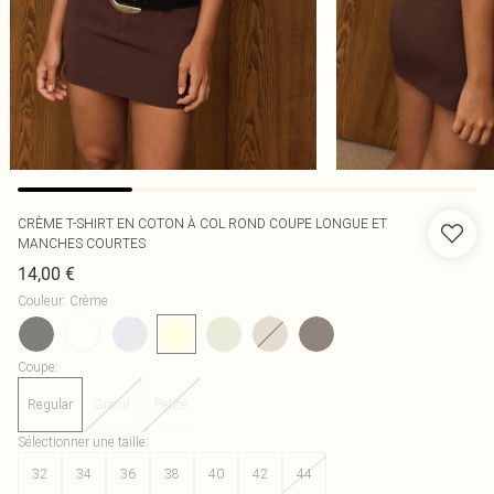
CRÈME T-SHIRT EN COTON À COL ROND COUPE LONGUE ET
MANCHES COURTES
14,00 €
Couleur
:
Crème
Coupe
:
Regular
Grand
Petite
Sélectionner une taille
:
32
34
36
38
40
42
44