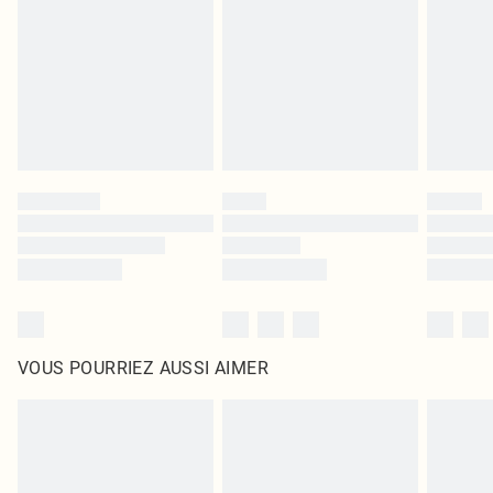
surmatelas et les oreillers, doivent être inutilisés et dans leur emballage
d'origine non ouvert. Ceci n'affecte pas vos droits statutaires.
Cliquez
ici
pour consulter l'intégralité de notre politique de retour.
VOUS POURRIEZ AUSSI AIMER