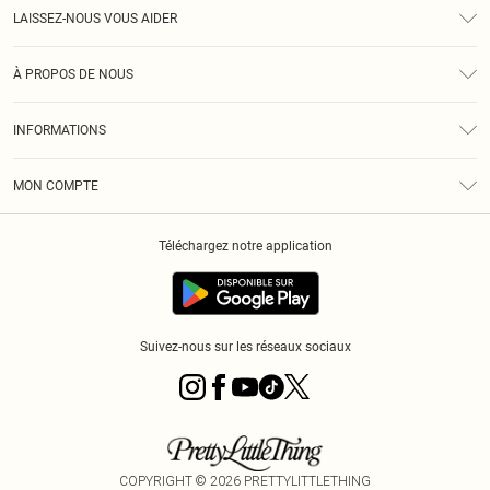
LAISSEZ-NOUS VOUS AIDER
Assistance
À PROPOS DE NOUS
Retours
À Notre Sujet
Guide Des Tailles
INFORMATIONS
PLT Réduction pour les étudiants
Livraison
Conditions Générales
Diversité
Royalty
MON COMPTE
Politique De Confidentialité
Klarna
Cookies
Informations Sur L’App PLT
Réduction étudiant - Student Beans
Téléchargez notre application
Historique
Suivez-nous sur les réseaux sociaux
COPYRIGHT ©
2026
PRETTYLITTLETHING