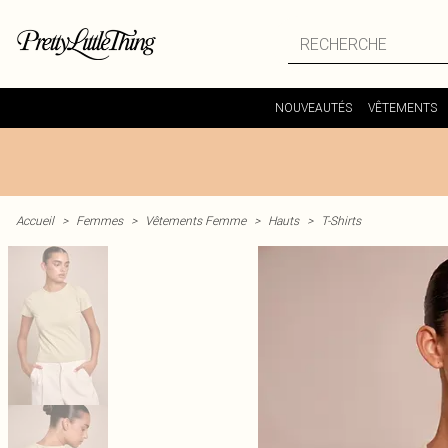
NOUVEAUTÉS
VÊTEMENTS
Accueil
>
Femmes
>
Vêtements Femme
>
Hauts
>
T-Shirts