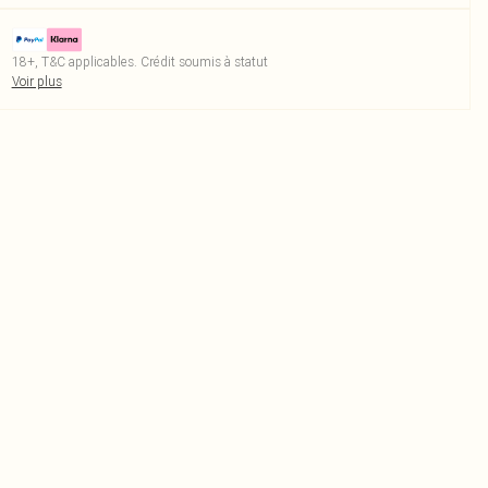
18+, T&C applicables. Crédit soumis à statut
Voir plus