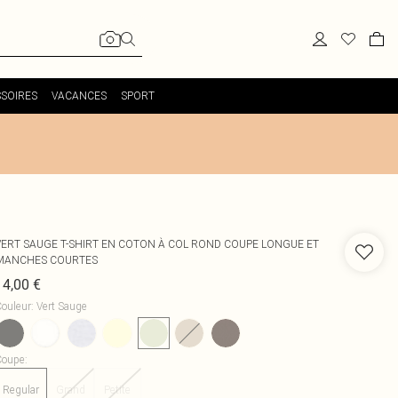
SOIRES
VACANCES
SPORT
VERT SAUGE T-SHIRT EN COTON À COL ROND COUPE LONGUE ET
MANCHES COURTES
14,00 €
ouleur
:
Vert Sauge
Coupe
:
Regular
Grand
Petite