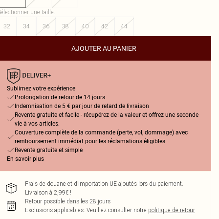
électionner une taille
:
32
34
36
38
40
42
44
AJOUTER AU PANIER
Sublimez votre expérience
Prolongation de retour de 14 jours
Indemnisation de 5 € par jour de retard de livraison
Revente gratuite et facile - récupérez de la valeur et offrez une seconde
vie à vos articles.
Couverture complète de la commande (perte, vol, dommage) avec
remboursement immédiat pour les réclamations éligibles
Revente gratuite et simple
En savoir plus
Frais de douane et d’importation UE ajoutés lors du paiement.
Livraison à 2,99€ !
Retour possible dans les 28 jours
Exclusions applicables.
Veuillez consulter notre
politique de retour