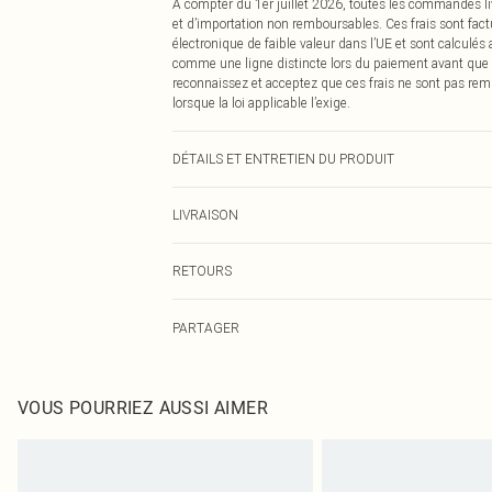
À compter du 1er juillet 2026, toutes les commandes li
et d’importation non remboursables. Ces frais sont fact
électronique de faible valeur dans l’UE et sont calculés
comme une ligne distincte lors du paiement avant que
reconnaissez et acceptez que ces frais ne sont pas rem
lorsque la loi applicable l’exige.
DÉTAILS ET ENTRETIEN DU PRODUIT
100% Coton Veuillez noter : en raison du tissu utilisé, l
LIVRAISON
Livraison standard France
RETOURS
Jusqu'à 7 jours ouvrables
Un problème survient ? Vous disposez de 21 jours à com
Livraison express France
PARTAGER
Veuillez noter que nous ne pouvons pas rembourser les 
Jusqu'à 2-3 jours ouvrables
pour adultes, les maillots de bain ou la lingerie si l
Livraison en Point Relais
Les chaussures et/ou vêtements doivent être non portés,
Jusqu'à 7 jours ouvrables
également être essayées en intérieur. Les articles pour l
VOUS POURRIEZ AUSSI AIMER
oreillers, doivent être inutilisés et dans leur emballage 
Cliquez
ici
pour consulter l'intégralité de notre politique