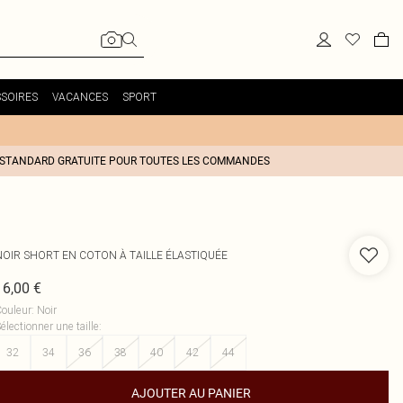
SOIRES
VACANCES
SPORT
 STANDARD GRATUITE POUR TOUTES LES COMMANDES
NOIR SHORT EN COTON À TAILLE ÉLASTIQUÉE
16,00 €
ouleur
:
Noir
électionner une taille
:
32
34
36
38
40
42
44
AJOUTER AU PANIER