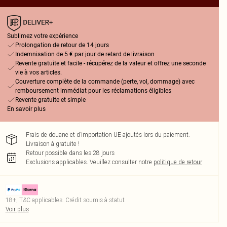
Sublimez votre expérience
Prolongation de retour de 14 jours
Indemnisation de 5 € par jour de retard de livraison
Revente gratuite et facile - récupérez de la valeur et offrez une seconde
vie à vos articles.
Couverture complète de la commande (perte, vol, dommage) avec
remboursement immédiat pour les réclamations éligibles
Revente gratuite et simple
En savoir plus
Frais de douane et d’importation UE ajoutés lors du paiement.
Livraison à gratuite !
Retour possible dans les 28 jours
Exclusions applicables.
Veuillez consulter notre
politique de retour
18+, T&C applicables. Crédit soumis à statut
Voir plus