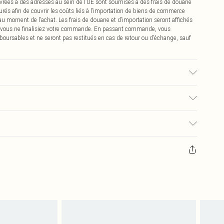
vrées à des adresses au sein de l’UE sont soumises à des frais de douane
urés afin de couvrir les coûts liés à l’importation de biens de commerce
 au moment de l’achat. Les frais de douane et d’importation seront affichés
 vous ne finalisiez votre commande. En passant commande, vous
boursables et ne seront pas restitués en cas de retour ou d’échange, sauf
a couleur peut déteindre.
0
pter de la réception pour nous retourner un article.
€7.99
masques tendance, les cosmétiques, les bijoux pour piercings, les jouets
'opercule d'hygiène est endommagé ou endommagé.
€2.99
 non lavés et porter leurs étiquettes d'origine. Les chaussures doivent
a maison, y compris le linge de lit, les matelas, les surmatelas et les
d'origine non ouvert. Ceci n'affecte pas vos droits statutaires.
 de retour.