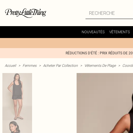
NOUVEAUTÉS
VÊTEMENTS
RÉDUCTIONS D'ÉTÉ : PRIX RÉDUITS DE 2
Accueil
>
Femmes
>
Acheter Par Collection
>
Vêtements De Plage
>
Coord