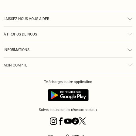
LAISSEZ-NOUS VOUS AIDER
Assistance
À PROPOS DE NOUS
Retours
À Notre Sujet
Guide Des Tailles
INFORMATIONS
PLT Réduction pour les étudiants
Livraison
Conditions Générales
Diversité
Royalty
MON COMPTE
Politique De Confidentialité
Klarna
Cookies
Informations Sur L’App PLT
Réduction étudiant - Student Beans
Téléchargez notre application
Historique
Suivez-nous sur les réseaux sociaux