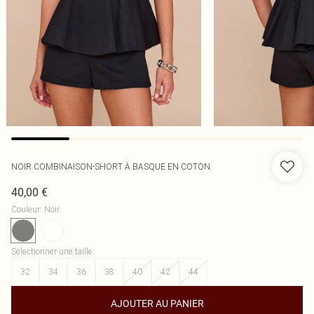
NOIR COMBINAISON-SHORT À BASQUE EN COTON
40,00 €
Couleur
:
Noir
Sélectionner une taille
:
32
34
36
38
40
42
44
AJOUTER AU PANIER