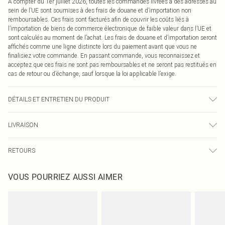
À compter du 1er juillet 2026, toutes les commandes livrées à des adresses au
sein de l’UE sont soumises à des frais de douane et d’importation non
remboursables. Ces frais sont facturés afin de couvrir les coûts liés à
l’importation de biens de commerce électronique de faible valeur dans l’UE et
sont calculés au moment de l’achat. Les frais de douane et d’importation seront
affichés comme une ligne distincte lors du paiement avant que vous ne
finalisiez votre commande. En passant commande, vous reconnaissez et
acceptez que ces frais ne sont pas remboursables et ne seront pas restitués en
cas de retour ou d’échange, sauf lorsque la loi applicable l’exige.
DÉTAILS ET ENTRETIEN DU PRODUIT
100,0 % Coton Veuillez noter : en raison du tissu utilisé, la couleur peut
LIVRAISON
déteindre.
Livraison standard France
€2.99
RETOURS
Jusqu'à 7 jours ouvrables
Un problème survient ? Vous disposez de 21 jours à compter de la réception
Livraison express France
€9.99
VOUS POURRIEZ AUSSI AIMER
pour nous retourner un article.
Jusqu'à 2-3 jours ouvrables
Veuillez noter que nous ne pouvons pas rembourser les masques tendance, les
Livraison en Point Relais
€2.99
cosmétiques, les bijoux pour piercings, les jouets pour adultes, les maillots de
Jusqu'à 7 jours ouvrables
bain ou la lingerie si l'opercule d'hygiène est endommagé ou endommagé.
Les chaussures et/ou vêtements doivent être non portés, non lavés et porter