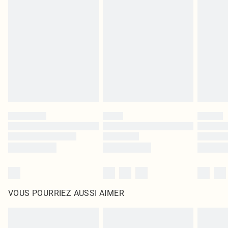
leurs étiquettes d'origine. Les chaussures doivent également être essayées en
intérieur. Les articles pour la maison, y compris le linge de lit, les matelas, les
surmatelas et les oreillers, doivent être inutilisés et dans leur emballage
d'origine non ouvert. Ceci n'affecte pas vos droits statutaires.
Cliquez
ici
pour consulter l'intégralité de notre politique de retour.
VOUS POURRIEZ AUSSI AIMER