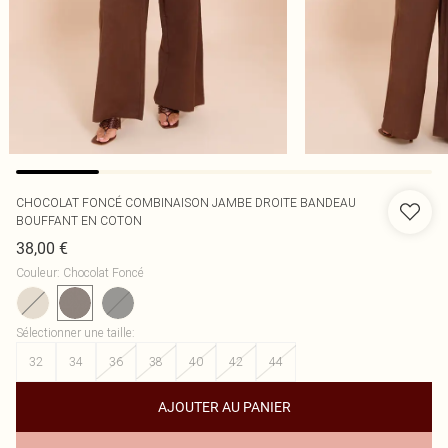
CHOCOLAT FONCÉ COMBINAISON JAMBE DROITE BANDEAU
BOUFFANT EN COTON
38,00 €
Couleur
:
Chocolat Foncé
Sélectionner une taille
:
32
34
36
38
40
42
44
AJOUTER AU PANIER