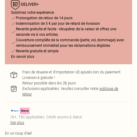
Sublimez votre expérience
Prolongation de retour de 14 jours
Indemnisation de 5 € par jour de retard de livraison
Revente gratuite et facile - récupérez de la valeur et offrez une
seconde vie à vos articles.
Couverture complète de la commande (perte, vol, dommage) avec
remboursement immédiat pour les réclamations éligibles
Revente gratuite et simple
En savoir plus
Frais de douane et d’importation UE ajoutés lors du paiement.
Livraison à gratuite !
Retour possible dans les 28 jours
Exclusions applicables.
Veuillez consulter notre
politique de
retour
18+, T&C applicables. Crédit soumis à statut
Voir plus
En un coup d’œil