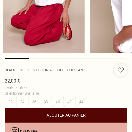
BLANC T-SHIRT EN COTON À OURLET BOUFFANT
22,00 €
Couleur
:
Blanc
Sélectionner une taille
:
32
34
36
38
40
42
44
AJOUTER AU PANIER