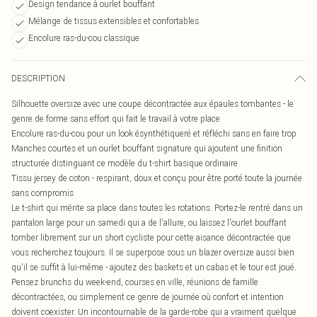
Design tendance à ourlet bouffant
Mélange de tissus extensibles et confortables
Encolure ras-du-cou classique
DESCRIPTION
Silhouette oversize avec une coupe décontractée aux épaules tombantes - le
genre de forme sans effort qui fait le travail à votre place
Encolure ras-du-cou pour un look ésynthétiqueré et réfléchi sans en faire trop
Manches courtes et un ourlet bouffant signature qui ajoutent une finition
structurée distinguant ce modèle du t-shirt basique ordinaire
Tissu jersey de coton - respirant, doux et conçu pour être porté toute la journée
sans compromis
Le t-shirt qui mérite sa place dans toutes les rotations. Portez-le rentré dans un
pantalon large pour un samedi qui a de l'allure, ou laissez l'ourlet bouffant
tomber librement sur un short cycliste pour cette aisance décontractée que
vous recherchez toujours. Il se superpose sous un blazer oversize aussi bien
qu'il se suffit à lui-même - ajoutez des baskets et un cabas et le tour est joué.
Pensez brunchs du week-end, courses en ville, réunions de famille
décontractées, ou simplement ce genre de journée où confort et intention
doivent coexister. Un incontournable de la garde-robe qui a vraiment quelque