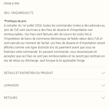
chose à dire.
SKU:
CNQ2690/42/72
*
Politique de prix
À compter du 1er juillet 2026, toutes les commandes livrées à des adresses au
sein de l’UE sont soumises à des frais de douane et d’importation non
remboursables. Ces frais sont facturés afin de couvrir les coûts liés à
l’importation de biens de commerce électronique de faible valeur dans l’UE et
sont calculés au moment de l’achat. Les frais de douane et d’importation seront
affichés comme une ligne distincte lors du paiement avant que vous ne
finalisiez votre commande. En passant commande, vous reconnaissez et
acceptez que ces frais ne sont pas remboursables et ne seront pas restitués en
cas de retour ou d’échange, sauf lorsque la loi applicable l’exige.
DÉTAILS ET ENTRETIEN DU PRODUIT
95% Polyester, 5% Élasthanne Veuillez noter : en raison du tissu utilisé, la
LIVRAISON
couleur peut déteindre.
Livraison standard France
€2.99
RETOURS
Jusqu'à 7 jours ouvrables
Un problème survient ? Vous disposez de 21 jours à compter de la réception
Livraison express France
€9.99