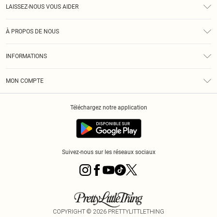
LAISSEZ-NOUS VOUS AIDER
Assistance
À PROPOS DE NOUS
Retours
À Notre Sujet
Guide Des Tailles
INFORMATIONS
PLT Réduction pour les étudiants
Livraison
Conditions Générales
Diversité
Royalty
MON COMPTE
Politique De Confidentialité
Klarna
Cookies
Informations Sur L’App PLT
Réduction étudiant - Student Beans
Téléchargez notre application
Historique
Suivez-nous sur les réseaux sociaux
COPYRIGHT ©
2026
PRETTYLITTLETHING