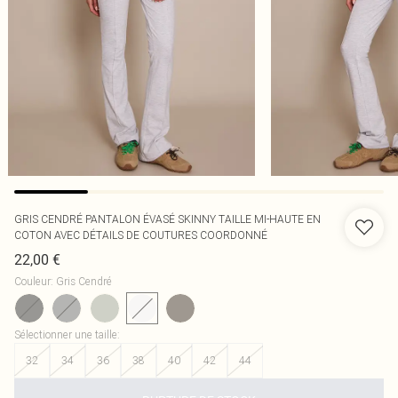
GRIS CENDRÉ PANTALON ÉVASÉ SKINNY TAILLE MI-HAUTE EN
COTON AVEC DÉTAILS DE COUTURES COORDONNÉ
22,00 €
Couleur
:
Gris Cendré
Sélectionner une taille
:
32
34
36
38
40
42
44