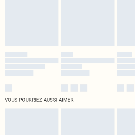
surmatelas et les oreillers, doivent être inutilisés et dans leur emballage
d'origine non ouvert. Ceci n'affecte pas vos droits statutaires.
Cliquez
ici
pour consulter l'intégralité de notre politique de retour.
VOUS POURRIEZ AUSSI AIMER