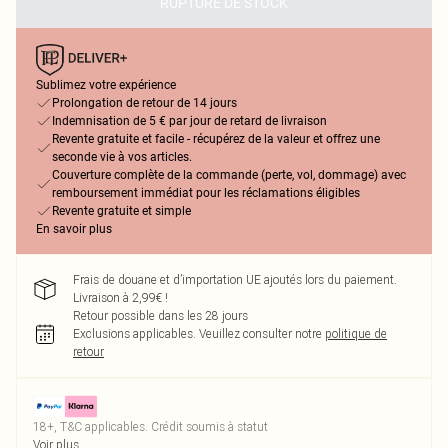
RUPTURE DE STOCK
Sublimez votre expérience
Prolongation de retour de 14 jours
Indemnisation de 5 € par jour de retard de livraison
Revente gratuite et facile - récupérez de la valeur et offrez une
seconde vie à vos articles.
Couverture complète de la commande (perte, vol, dommage) avec
remboursement immédiat pour les réclamations éligibles
Revente gratuite et simple
En savoir plus
Frais de douane et d’importation UE ajoutés lors du paiement.
Livraison à 2,99€ !
Retour possible dans les 28 jours
Exclusions applicables.
Veuillez consulter notre
politique de
retour
18+, T&C applicables. Crédit soumis à statut
Voir plus