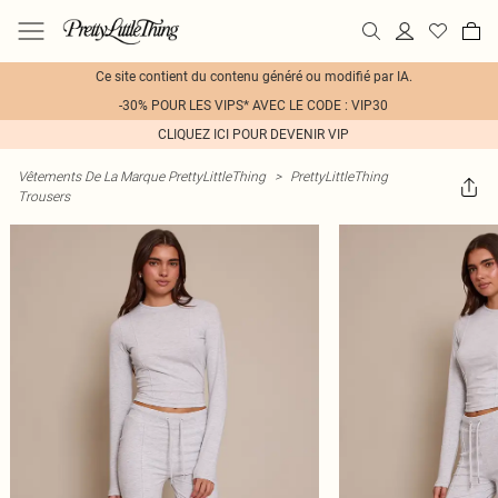
Ce site contient du contenu généré ou modifié par IA.
-30% POUR LES VIPS* AVEC LE CODE : VIP30
CLIQUEZ ICI POUR DEVENIR VIP
Vêtements De La Marque PrettyLittleThing
>
PrettyLittleThing
Trousers