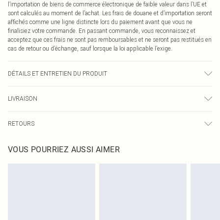
l’importation de biens de commerce électronique de faible valeur dans l’UE et
sont calculés au moment de l’achat. Les frais de douane et d’importation seront
affichés comme une ligne distincte lors du paiement avant que vous ne
finalisiez votre commande. En passant commande, vous reconnaissez et
acceptez que ces frais ne sont pas remboursables et ne seront pas restitués en
cas de retour ou d’échange, sauf lorsque la loi applicable l’exige.
DÉTAILS ET ENTRETIEN DU PRODUIT
95% Coton, 5% Élasthanne Veuillez noter : en raison du tissu utilisé, la couleur
LIVRAISON
peut déteindre.
Livraison standard France
€2.99
RETOURS
Jusqu'à 7 jours ouvrables
Un problème survient ? Vous disposez de 21 jours à compter de la réception
Livraison express France
€9.99
VOUS POURRIEZ AUSSI AIMER
pour nous retourner un article.
Jusqu'à 2-3 jours ouvrables
Veuillez noter que nous ne pouvons pas rembourser les masques tendance, les
Livraison en Point Relais
€2.99
cosmétiques, les bijoux pour piercings, les jouets pour adultes, les maillots de
Jusqu'à 7 jours ouvrables
bain ou la lingerie si l'opercule d'hygiène est endommagé ou endommagé.
Les chaussures et/ou vêtements doivent être non portés, non lavés et porter
leurs étiquettes d'origine. Les chaussures doivent également être essayées en
intérieur. Les articles pour la maison, y compris le linge de lit, les matelas, les