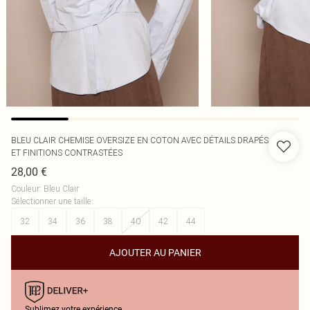
BLEU CLAIR CHEMISE OVERSIZE EN COTON AVEC DÉTAILS DRAPÉS
ET FINITIONS CONTRASTÉES
28,00 €
Couleur
:
Bleu Clair
Sélectionner une taille
:
32
34
36
38
40
42
44
AJOUTER AU PANIER
Sublimez votre expérience