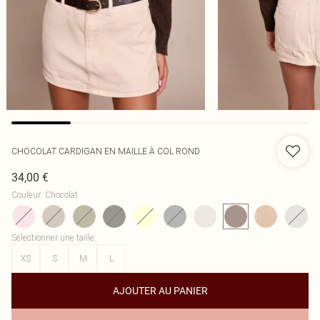
CHOCOLAT CARDIGAN EN MAILLE À COL ROND
34,00 €
Couleur
:
Chocolat
Sélectionner une taille
:
XS
S
M
L
AJOUTER AU PANIER