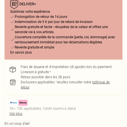
Sublimez votre expérience
Prolongation de retour de 14 jours
Indemnisation de 5 € par jour de retard de livraison
Revente gratuite et facile - récupérez de la valeur et offrez une
seconde vie à vos articles.
Couverture complète de la commande (perte, vol, dommage) avec
remboursement immédiat pour les réclamations éligibles
Revente gratuite et simple
En savoir plus
Frais de douane et d’importation UE ajoutés lors du paiement.
Livraison à gratuite !
Retour possible dans les 28 jours
Exclusions applicables.
Veuillez consulter notre
politique de
retour
18+, T&C applicables. Crédit soumis à statut
Voir plus
En un coup d’œil