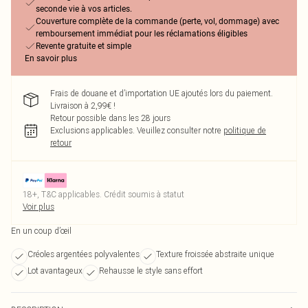
seconde vie à vos articles.
Couverture complète de la commande (perte, vol, dommage) avec
remboursement immédiat pour les réclamations éligibles
Revente gratuite et simple
En savoir plus
Frais de douane et d’importation UE ajoutés lors du paiement.
Livraison à 2,99€ !
Retour possible dans les 28 jours
Exclusions applicables.
Veuillez consulter notre
politique de
retour
18+, T&C applicables. Crédit soumis à statut
Voir plus
En un coup d’œil
Créoles argentées polyvalentes
Texture froissée abstraite unique
Lot avantageux
Rehausse le style sans effort