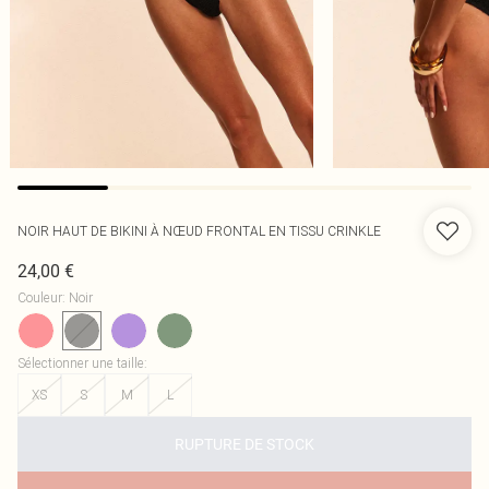
NOIR HAUT DE BIKINI À NŒUD FRONTAL EN TISSU CRINKLE
24,00 €
Couleur
:
Noir
Sélectionner une taille
:
XS
S
M
L
RUPTURE DE STOCK