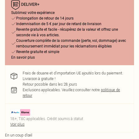
Sublimez votre expérience
Prolongation de retour de 14 jours
Indemnisation de 5 € par jour de retard de livraison
Revente gratuite et facile - récupérez de la valeur et offrez une
seconde vie à vos articles.
Couverture complète de la commande (perte, vol, dommage) avec
remboursement immédiat pour les réclamations éligibles
Revente gratuite et simple
En savoir plus
Frais de douane et d’importation UE ajoutés lors du paiement.
Livraison à gratuite !
Retour possible dans les 28 jours
Exclusions applicables.
Veuillez consulter notre
politique de
retour
18+, T&C applicables. Crédit soumis à statut
Voir plus
En un coup d’œil