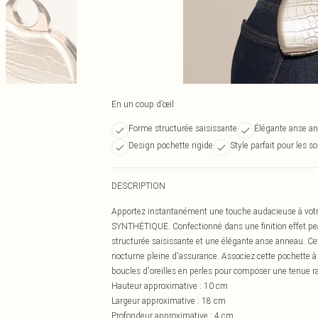
En un coup d’œil
Forme structurée saisissante
Élégante anse a
Design pochette rigide
Style parfait pour les so
DESCRIPTION
Apportez instantanément une touche audacieuse à votre 
SYNTHÉTIQUE. Confectionné dans une finition effet pea
structurée saisissante et une élégante anse anneau. Cet
nocturne pleine d'assurance. Associez cette pochette à 
boucles d'oreilles en perles pour composer une tenue ra
Hauteur approximative : 10 cm
Largeur approximative : 18 cm
Profondeur approximative : 4 cm