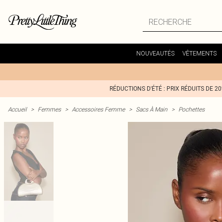
NOUVEAUTÉS
VÊTEMENTS
RÉDUCTIONS D'ÉTÉ : PRIX RÉDUITS DE 2
Accueil
>
Femmes
>
Accessoires Femme
>
Sacs À Main
>
Pochettes