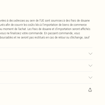
vrées à des adresses au sein de l’UE sont soumises à des frais de douane
urés afin de couvrir les coûts liés à l’importation de biens de commerce
 au moment de l’achat. Les frais de douane et d’importation seront affichés
 vous ne finalisiez votre commande. En passant commande, vous
boursables et ne seront pas restitués en cas de retour ou d’échange, sauf
0
pter de la réception pour nous retourner un article.
€7.99
masques tendance, les cosmétiques, les bijoux pour piercings, les jouets
'opercule d'hygiène est endommagé ou endommagé.
€2.99
 non lavés et porter leurs étiquettes d'origine. Les chaussures doivent