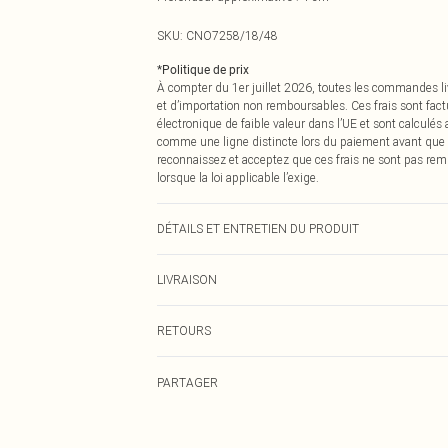
SKU:
CNO7258/18/48
*
Politique de prix
À compter du 1er juillet 2026, toutes les commandes li
et d’importation non remboursables. Ces frais sont fact
électronique de faible valeur dans l’UE et sont calculés
comme une ligne distincte lors du paiement avant que
reconnaissez et acceptez que ces frais ne sont pas rem
lorsque la loi applicable l’exige.
DÉTAILS ET ENTRETIEN DU PRODUIT
100% Polyester
LIVRAISON
Livraison standard France
RETOURS
Jusqu'à 7 jours ouvrables
Un problème survient ? Vous disposez de 21 jours à com
Livraison express France
PARTAGER
Veuillez noter que nous ne pouvons pas rembourser les 
Jusqu'à 2-3 jours ouvrables
pour adultes, les maillots de bain ou la lingerie si l
Livraison en Point Relais
Les chaussures et/ou vêtements doivent être non portés,
Jusqu'à 7 jours ouvrables