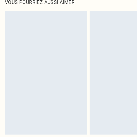
également être essayées en intérieur. Les articles pour l
VOUS POURRIEZ AUSSI AIMER
oreillers, doivent être inutilisés et dans leur emballage 
Cliquez
ici
pour consulter l'intégralité de notre politique