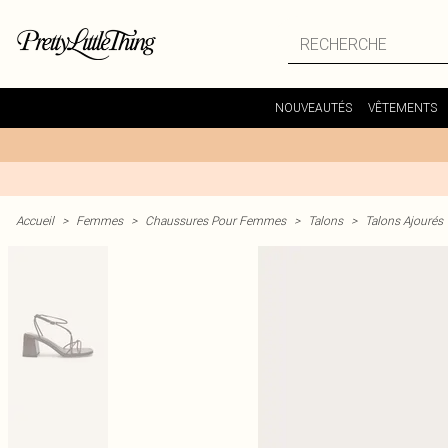
NOUVEAUTÉS
VÊTEMENTS
Accueil
>
Femmes
>
Chaussures Pour Femmes
>
Talons
>
Talons Ajourés