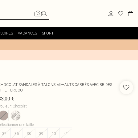
SOIRES
VACANCES
SPORT
CHOCOLAT SANDALES À TALONS MI-HAUTS CARRÉS AVEC BRIDES
EFFET CROCO
33,00 €
ouleur
:
Chocolat
électionner une taille
:
37
36
38
39
40
41