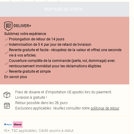
RUPTURE DE STOCK
Sublimez votre expérience
Prolongation de retour de 14 jours
Indemnisation de 5 € par jour de retard de livraison
Revente gratuite et facile - récupérez de la valeur et offrez une seconde
vie à vos articles.
Couverture complète de la commande (perte, vol, dommage) avec
remboursement immédiat pour les réclamations éligibles
Revente gratuite et simple
En savoir plus
Frais de douane et d’importation UE ajoutés lors du paiement.
Livraison à gratuite !
Retour possible dans les 28 jours
Exclusions applicables.
Veuillez consulter notre
politique de retour
18+, T&C applicables. Crédit soumis à statut