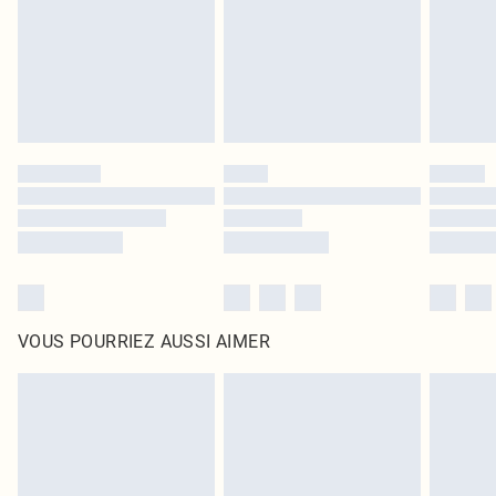
d'origine non ouvert. Ceci n'affecte pas vos droits statutaires.
Cliquez
ici
pour consulter l'intégralité de notre politique de retour.
VOUS POURRIEZ AUSSI AIMER