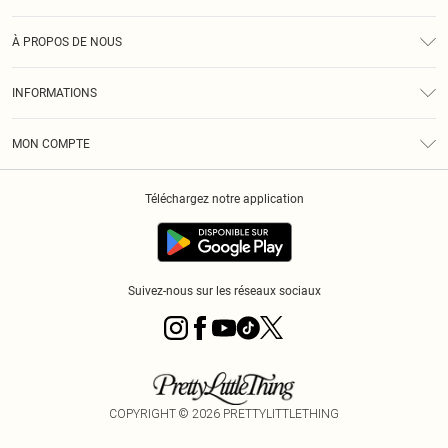
Assistance
À PROPOS DE NOUS
Retours
À Notre Sujet
Guide Des Tailles
INFORMATIONS
PLT Réduction pour les étudiants
Livraison
Conditions Générales
Diversité
Royalty
MON COMPTE
Politique De Confidentialité
Klarna
Cookies
Informations Sur L’App PLT
Réduction étudiant - Student Beans
Téléchargez notre application
Historique
Suivez-nous sur les réseaux sociaux
COPYRIGHT ©
2026
PRETTYLITTLETHING