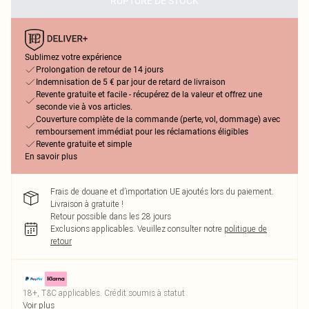
RUPTURE DE STOCK
Sublimez votre expérience
Prolongation de retour de 14 jours
Indemnisation de 5 € par jour de retard de livraison
Revente gratuite et facile - récupérez de la valeur et offrez une
seconde vie à vos articles.
Couverture complète de la commande (perte, vol, dommage) avec
remboursement immédiat pour les réclamations éligibles
Revente gratuite et simple
En savoir plus
Frais de douane et d’importation UE ajoutés lors du paiement.
Livraison à gratuite !
Retour possible dans les 28 jours
Exclusions applicables.
Veuillez consulter notre
politique de
retour
18+, T&C applicables. Crédit soumis à statut
Voir plus