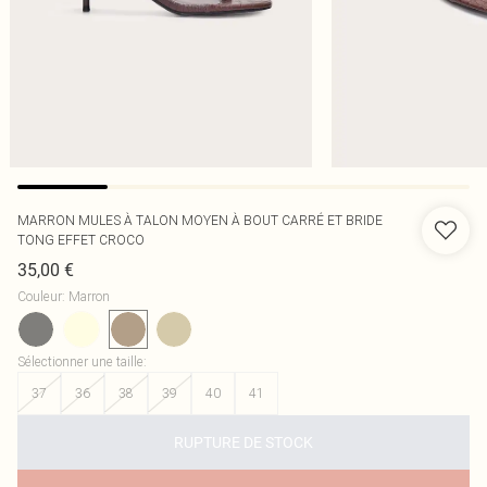
MARRON MULES À TALON MOYEN À BOUT CARRÉ ET BRIDE
TONG EFFET CROCO
35,00 €
Couleur
:
Marron
Sélectionner une taille
:
37
36
38
39
40
41
RUPTURE DE STOCK