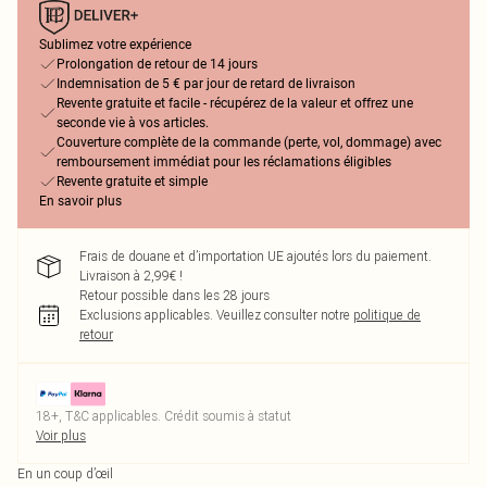
Sublimez votre expérience
Prolongation de retour de 14 jours
Indemnisation de 5 € par jour de retard de livraison
Revente gratuite et facile - récupérez de la valeur et offrez une
seconde vie à vos articles.
Couverture complète de la commande (perte, vol, dommage) avec
remboursement immédiat pour les réclamations éligibles
Revente gratuite et simple
En savoir plus
Frais de douane et d’importation UE ajoutés lors du paiement.
Livraison à 2,99€ !
Retour possible dans les 28 jours
Exclusions applicables.
Veuillez consulter notre
politique de
retour
18+, T&C applicables. Crédit soumis à statut
Voir plus
En un coup d’œil