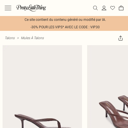
Ce site contient du contenu généré ou modifié par IA.
-30% POUR LES VIPS* AVEC LE CODE : VIP30
Talons
>
Mules À Talons