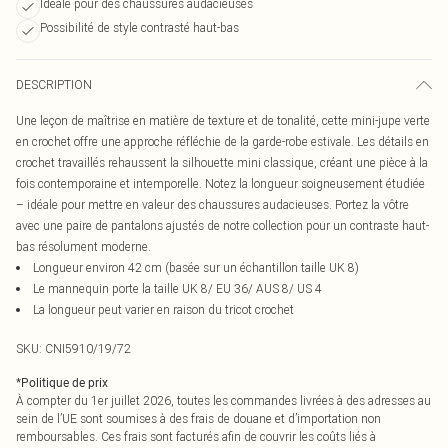
Idéale pour des chaussures audacieuses
Possibilité de style contrasté haut-bas
DESCRIPTION
Une leçon de maîtrise en matière de texture et de tonalité, cette mini-jupe verte
en crochet offre une approche réfléchie de la garde-robe estivale. Les détails en
crochet travaillés rehaussent la silhouette mini classique, créant une pièce à la
fois contemporaine et intemporelle. Notez la longueur soigneusement étudiée
– idéale pour mettre en valeur des chaussures audacieuses. Portez la vôtre
avec une paire de pantalons ajustés de notre collection pour un contraste haut-
bas résolument moderne.
Longueur environ 42 cm (basée sur un échantillon taille UK 8)
Le mannequin porte la taille UK 8/ EU 36/ AUS 8/ US 4
La longueur peut varier en raison du tricot crochet
SKU:
CNI5910/19/72
*
Politique de prix
À compter du 1er juillet 2026, toutes les commandes livrées à des adresses au
sein de l’UE sont soumises à des frais de douane et d’importation non
remboursables. Ces frais sont facturés afin de couvrir les coûts liés à