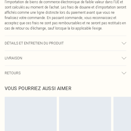
l’importation de biens de commerce électronique de faible valeur dans l’UE et
sont calculés au moment de l’achat. Les frais de douane et d’importation seront
affichés comme une ligne distincte lors du paiement avant que vous ne
finalisiez votre commande. En passant commande, vous reconnaissez et
acceptez que ces frais ne sont pas remboursables et ne seront pas restitués en
cas de retour ou d’échange, sauf lorsque la loi applicable l’exige.
DÉTAILS ET ENTRETIEN DU PRODUIT
100,0 % Polyester Veuillez noter : en raison du tissu utilisé, la couleur peut
LIVRAISON
déteindre.
Livraison standard France
0
RETOURS
Jusqu'à 7 jours ouvrables
Un problème survient ? Vous disposez de 21 jours à compter de la réception
Livraison express France
€7.99
VOUS POURRIEZ AUSSI AIMER
pour nous retourner un article.
Jusqu'à 2-3 jours ouvrables
Veuillez noter que nous ne pouvons pas rembourser les masques tendance, les
Livraison en Point Relais
€2.99
cosmétiques, les bijoux pour piercings, les jouets pour adultes, les maillots de
Jusqu'à 7 jours ouvrables
bain ou la lingerie si l'opercule d'hygiène est endommagé ou endommagé.
Les chaussures et/ou vêtements doivent être non portés, non lavés et porter
leurs étiquettes d'origine. Les chaussures doivent également être essayées en
intérieur. Les articles pour la maison, y compris le linge de lit, les matelas, les