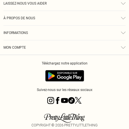
LAISSEZ-NOUS VOUS AIDER
Assistance
À PROPOS DE NOUS
Retours
À Notre Sujet
Guide Des Tailles
INFORMATIONS
PLT Réduction pour les étudiants
Livraison
Conditions Générales
Diversité
Royalty
MON COMPTE
Politique De Confidentialité
Klarna
Cookies
Informations Sur L’App PLT
Réduction étudiant - Student Beans
Téléchargez notre application
Historique
Suivez-nous sur les réseaux sociaux
COPYRIGHT ©
2026
PRETTYLITTLETHING