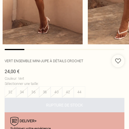
VERT ENSEMBLE MINI-JUPE À DÉTAILS CROCHET
24,00 €
Couleur
:
Vert
Sélectionner une taille
:
32
34
36
38
40
42
44
RUPTURE DE STOCK
Sublimez votre expérience