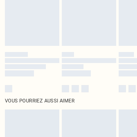
surmatelas et les oreillers, doivent être inutilisés et dans leur emballage
d'origine non ouvert. Ceci n'affecte pas vos droits statutaires.
Cliquez
ici
pour consulter l'intégralité de notre politique de retour.
VOUS POURRIEZ AUSSI AIMER