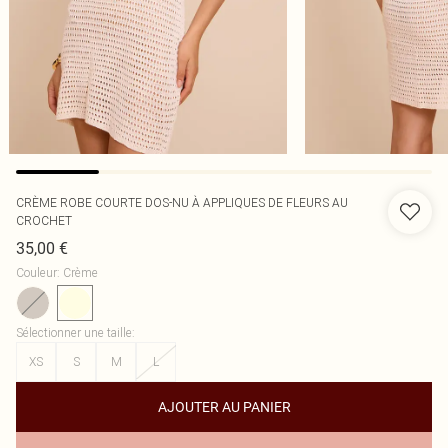
CRÈME ROBE COURTE DOS-NU À APPLIQUES DE FLEURS AU
CROCHET
35,00 €
Couleur
:
Crème
Sélectionner une taille
:
XS
S
M
L
AJOUTER AU PANIER