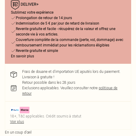
Sublimez votre expérience
Prolongation de retour de 14 jours
Indemnisation de 5 € par jour de retard de livraison
Revente gratuite et facile - récupérez de la valeur et offrez une
seconde vie à vos articles.
Couverture complète de la commande (perte, vol, dommage) avec
remboursement immédiat pour les réclamations éligibles
Revente gratuite et simple
En savoir plus
Frais de douane et d’importation UE ajoutés lors du paiement.
Livraison à gratuite !
Retour possible dans les 28 jours
Exclusions applicables.
Veuillez consulter notre
politique de
retour
18+, T&C applicables. Crédit soumis à statut
Voir plus
En un coup d’œil