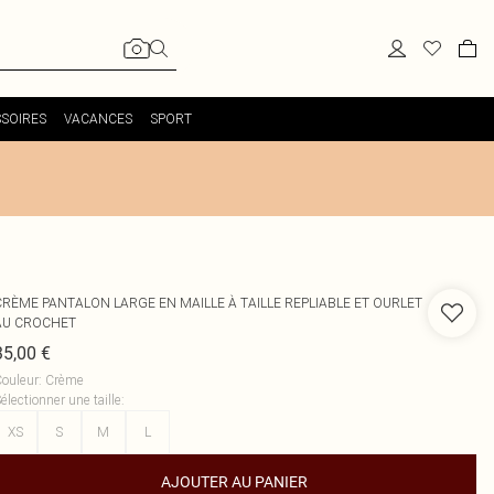
SOIRES
VACANCES
SPORT
CRÈME PANTALON LARGE EN MAILLE À TAILLE REPLIABLE ET OURLET
AU CROCHET
35,00 €
ouleur
:
Crème
électionner une taille
:
XS
S
M
L
AJOUTER AU PANIER