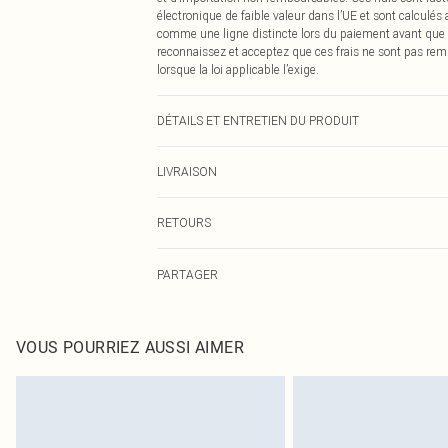
électronique de faible valeur dans l’UE et sont calculés
comme une ligne distincte lors du paiement avant que
reconnaissez et acceptez que ces frais ne sont pas rem
lorsque la loi applicable l’exige.
DÉTAILS ET ENTRETIEN DU PRODUIT
70% Viscose, 30% Nylon Veuillez noter : en raison du tis
LIVRAISON
Livraison standard France
RETOURS
Jusqu'à 7 jours ouvrables
Un problème survient ? Vous disposez de 21 jours à com
Livraison express France
PARTAGER
Veuillez noter que nous ne pouvons pas rembourser les 
Jusqu'à 2-3 jours ouvrables
pour adultes, les maillots de bain ou la lingerie si l
Livraison en Point Relais
Les chaussures et/ou vêtements doivent être non portés,
Jusqu'à 7 jours ouvrables
également être essayées en intérieur. Les articles pour l
VOUS POURRIEZ AUSSI AIMER
oreillers, doivent être inutilisés et dans leur emballage 
Cliquez
ici
pour consulter l'intégralité de notre politique