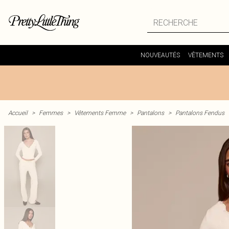
NOUVEAUTÉS
VÊTEMENTS
Accueil
>
Femmes
>
Vêtements Femme
>
Pantalons
>
Pantalons Fendus