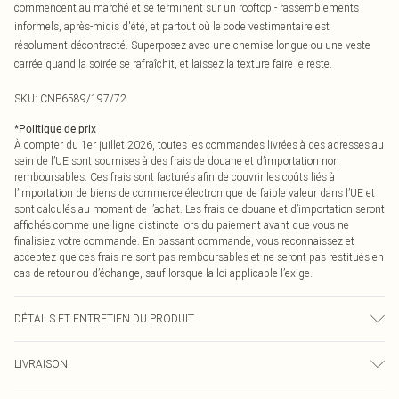
commencent au marché et se terminent sur un rooftop - rassemblements
informels, après-midis d'été, et partout où le code vestimentaire est
résolument décontracté. Superposez avec une chemise longue ou une veste
carrée quand la soirée se rafraîchit, et laissez la texture faire le reste.
SKU:
CNP6589/197/72
*
Politique de prix
À compter du 1er juillet 2026, toutes les commandes livrées à des adresses au
sein de l’UE sont soumises à des frais de douane et d’importation non
remboursables. Ces frais sont facturés afin de couvrir les coûts liés à
l’importation de biens de commerce électronique de faible valeur dans l’UE et
sont calculés au moment de l’achat. Les frais de douane et d’importation seront
affichés comme une ligne distincte lors du paiement avant que vous ne
finalisiez votre commande. En passant commande, vous reconnaissez et
acceptez que ces frais ne sont pas remboursables et ne seront pas restitués en
cas de retour ou d’échange, sauf lorsque la loi applicable l’exige.
DÉTAILS ET ENTRETIEN DU PRODUIT
50% Coton, 50% Nylon Veuillez noter : en raison du tissu utilisé, des transferts
LIVRAISON
de couleur peuvent se produire.