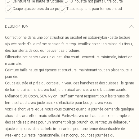
Ceinture taille haute structurée
Silhouette hot pants ultra-courte
Coupe ajustée près du corps
Tissu respirant pour temps chaud
DESCRIPTION
Confectionné dans une construction au crochet en coton-nylon - cette texture
ajourée parle d'elle-même sans en faire trop. Veuillez noter : en raison du tissu,
des transferts de couleur peuvent se produire.
Silhouette hot pants avec un ourlet ultra-court - couverture minimale, intention
maximale.
Ceinture taille haute qui épouse et structure, maintenant tout en place toute la
journée.
Coupe ajustée et près du corps au niveau des hanches et des cuisses - le genre
de forme qui se marie avec tout, d'un tricot oversize à une brassière courte.
Mélange 50% Coton, 50% Nylon - suffisamment respirant pour les tenues de
temps chaud, avec juste assez d'élasticité pour bouger avec vous.
Voici le short vers lequel vous vous tournez quand la journée demande quelque
chose de sans effort mais réfléchi. Portez-le avec un haut au crochet ample et
des sandales plates pour un moment plage-brunch, ou rentrez un débardeur
ajusté et ajoutez des baskets imposantes pour une tenue décontractée de
week-end qui reste intentionnelle. Il est conçu pour ces journées qui