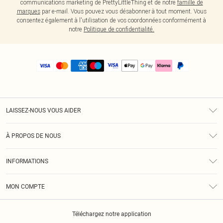
communications marketing de PrettyLittleThing et de notre
famille de
marques
par e-mail. Vous pouvez vous désabonner à tout moment. Vous
consentez également à l'utilisation de vos coordonnées conformément à
notre
Politique de confidentialité.
LAISSEZ-NOUS VOUS AIDER
Assistance
À PROPOS DE NOUS
Retours
À Notre Sujet
Guide Des Tailles
INFORMATIONS
PLT Réduction pour les étudiants
Livraison
Conditions Générales
Diversité
Royalty
MON COMPTE
Politique De Confidentialité
Klarna
Cookies
Informations Sur L’App PLT
Réduction étudiant - Student Beans
Téléchargez notre application
Historique