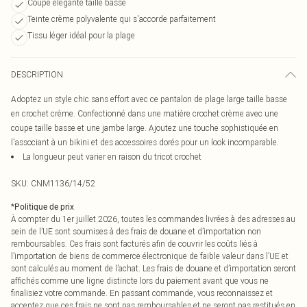
Coupe élégante taille basse
Teinte crème polyvalente qui s'accorde parfaitement
Tissu léger idéal pour la plage
DESCRIPTION
Adoptez un style chic sans effort avec ce pantalon de plage large taille basse
en crochet crème. Confectionné dans une matière crochet crème avec une
coupe taille basse et une jambe large. Ajoutez une touche sophistiquée en
l'associant à un bikini et des accessoires dorés pour un look incomparable.
La longueur peut varier en raison du tricot crochet
SKU:
CNM1136/14/52
*
Politique de prix
À compter du 1er juillet 2026, toutes les commandes livrées à des adresses au
sein de l’UE sont soumises à des frais de douane et d’importation non
remboursables. Ces frais sont facturés afin de couvrir les coûts liés à
l’importation de biens de commerce électronique de faible valeur dans l’UE et
sont calculés au moment de l’achat. Les frais de douane et d’importation seront
affichés comme une ligne distincte lors du paiement avant que vous ne
finalisiez votre commande. En passant commande, vous reconnaissez et
acceptez que ces frais ne sont pas remboursables et ne seront pas restitués en