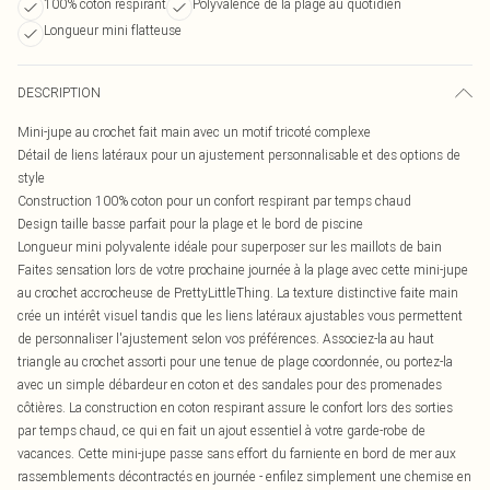
100% coton respirant
Polyvalence de la plage au quotidien
Longueur mini flatteuse
DESCRIPTION
Mini-jupe au crochet fait main avec un motif tricoté complexe
Détail de liens latéraux pour un ajustement personnalisable et des options de
style
Construction 100% coton pour un confort respirant par temps chaud
Design taille basse parfait pour la plage et le bord de piscine
Longueur mini polyvalente idéale pour superposer sur les maillots de bain
Faites sensation lors de votre prochaine journée à la plage avec cette mini-jupe
au crochet accrocheuse de PrettyLittleThing. La texture distinctive faite main
crée un intérêt visuel tandis que les liens latéraux ajustables vous permettent
de personnaliser l'ajustement selon vos préférences. Associez-la au haut
triangle au crochet assorti pour une tenue de plage coordonnée, ou portez-la
avec un simple débardeur en coton et des sandales pour des promenades
côtières. La construction en coton respirant assure le confort lors des sorties
par temps chaud, ce qui en fait un ajout essentiel à votre garde-robe de
vacances. Cette mini-jupe passe sans effort du farniente en bord de mer aux
rassemblements décontractés en journée - enfilez simplement une chemise en