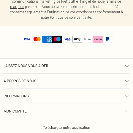
communications marketing de PrettyLittleThing et de notre
famille de
marques
par e-mail. Vous pouvez vous désabonner à tout moment. Vous
consentez également à l'utilisation de vos coordonnées conformément à
notre
Politique de confidentialité.
LAISSEZ-NOUS VOUS AIDER
Assistance
À PROPOS DE NOUS
Retours
À Notre Sujet
Guide Des Tailles
INFORMATIONS
PLT Réduction pour les étudiants
Livraison
Conditions Générales
Diversité
Royalty
MON COMPTE
Politique De Confidentialité
Klarna
Cookies
Informations Sur L’App PLT
Réduction étudiant - Student Beans
Téléchargez notre application
Historique