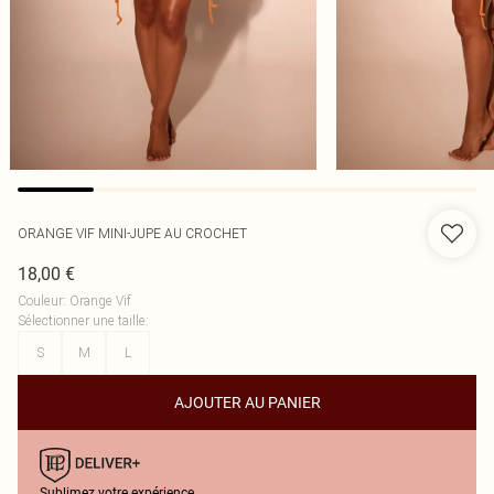
ORANGE VIF MINI-JUPE AU CROCHET
18,00 €
Couleur
:
Orange Vif
Sélectionner une taille
:
S
M
L
AJOUTER AU PANIER
Sublimez votre expérience