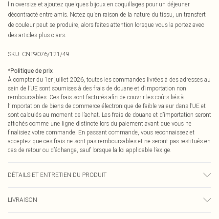
lin oversize et ajoutez quelques bijoux en coquillages pour un déjeuner
décontracté entre amis. Notez qu'en raison de la nature du tissu, un transfert
de couleur peut se produire, alors faites attention lorsque vous la portez avec
des articles plus clairs.
SKU:
CNP9076/121/49
*
Politique de prix
À compter du 1er juillet 2026, toutes les commandes livrées à des adresses au
sein de l’UE sont soumises à des frais de douane et d’importation non
remboursables. Ces frais sont facturés afin de couvrir les coûts liés à
l’importation de biens de commerce électronique de faible valeur dans l’UE et
sont calculés au moment de l’achat. Les frais de douane et d’importation seront
affichés comme une ligne distincte lors du paiement avant que vous ne
finalisiez votre commande. En passant commande, vous reconnaissez et
acceptez que ces frais ne sont pas remboursables et ne seront pas restitués en
cas de retour ou d’échange, sauf lorsque la loi applicable l’exige.
DÉTAILS ET ENTRETIEN DU PRODUIT
100% Coton Veuillez noter : en raison du tissu utilisé, la couleur peut déteindre.
LIVRAISON