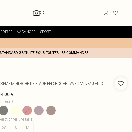
SOIRES
VACANCES
SPORT
 STANDARD GRATUITE POUR TOUTES LES COMMANDES
CRÈME MINI ROBE DE PLAGE EN CROCHET AVEC ANNEAU EN O
44,00 €
ouleur
:
Crème
électionner une taille
:
XS
S
M
L