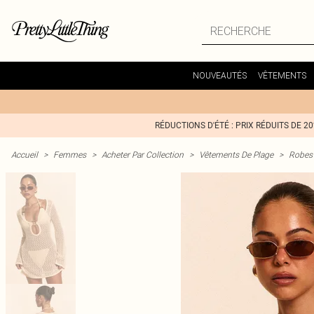
NOUVEAUTÉS
VÊTEMENTS
RÉDUCTIONS D'ÉTÉ : PRIX RÉDUITS DE 2
Accueil
>
Femmes
>
Acheter Par Collection
>
Vêtements De Plage
>
Robes 