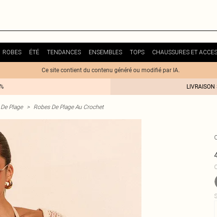
ROBES
ÉTÉ
TENDANCES
ENSEMBLES
TOPS
CHAUSSURES ET ACCES
Ce site contient du contenu généré ou modifié par IA.
0%
LIVRAISON
De Plage
>
Robes De Plage Au Crochet
C
S