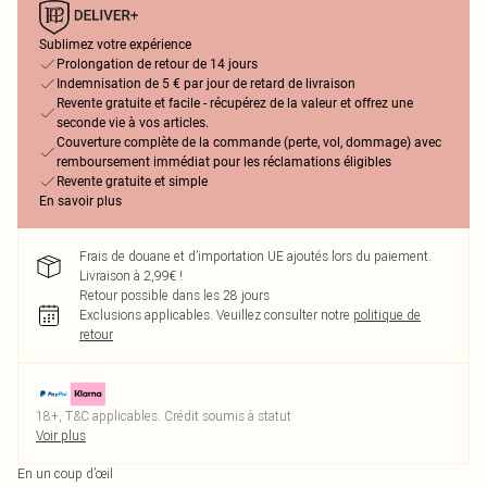
Sublimez votre expérience
Prolongation de retour de 14 jours
Indemnisation de 5 € par jour de retard de livraison
Revente gratuite et facile - récupérez de la valeur et offrez une
seconde vie à vos articles.
Couverture complète de la commande (perte, vol, dommage) avec
remboursement immédiat pour les réclamations éligibles
Revente gratuite et simple
En savoir plus
Frais de douane et d’importation UE ajoutés lors du paiement.
Livraison à 2,99€ !
Retour possible dans les 28 jours
Exclusions applicables.
Veuillez consulter notre
politique de
retour
18+, T&C applicables. Crédit soumis à statut
Voir plus
En un coup d’œil