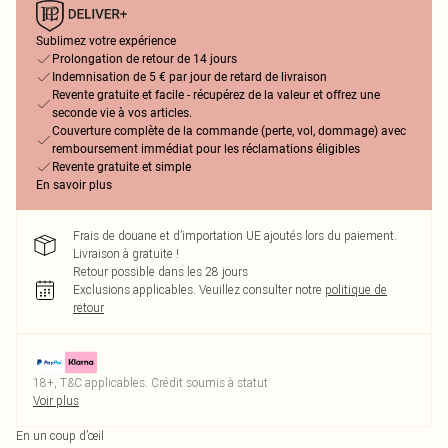
Sublimez votre expérience
Prolongation de retour de 14 jours
Indemnisation de 5 € par jour de retard de livraison
Revente gratuite et facile - récupérez de la valeur et offrez une
seconde vie à vos articles.
Couverture complète de la commande (perte, vol, dommage) avec
remboursement immédiat pour les réclamations éligibles
Revente gratuite et simple
En savoir plus
Frais de douane et d’importation UE ajoutés lors du paiement.
Livraison à gratuite !
Retour possible dans les 28 jours
Exclusions applicables.
Veuillez consulter notre
politique de
retour
18+, T&C applicables. Crédit soumis à statut
Voir plus
En un coup d’œil