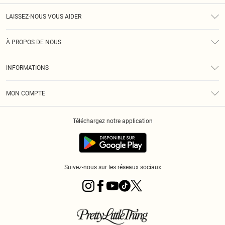
LAISSEZ-NOUS VOUS AIDER
Assistance
À PROPOS DE NOUS
Retours
À Notre Sujet
Guide Des Tailles
INFORMATIONS
PLT Réduction pour les étudiants
Livraison
Conditions Générales
Diversité
Royalty
MON COMPTE
Politique De Confidentialité
Klarna
Cookies
Informations Sur L’App PLT
Réduction étudiant - Student Beans
Téléchargez notre application
Historique
Suivez-nous sur les réseaux sociaux