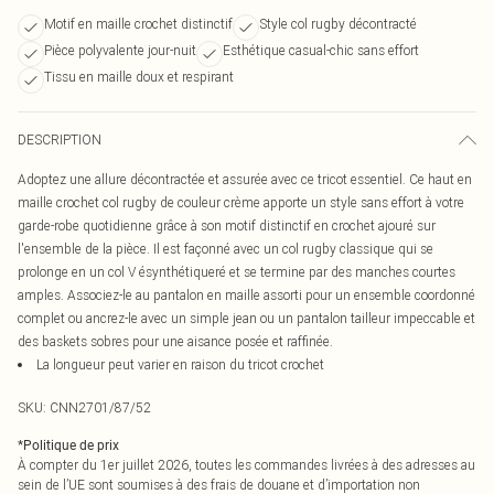
Motif en maille crochet distinctif
Style col rugby décontracté
Pièce polyvalente jour-nuit
Esthétique casual-chic sans effort
Tissu en maille doux et respirant
DESCRIPTION
Adoptez une allure décontractée et assurée avec ce tricot essentiel. Ce haut en
maille crochet col rugby de couleur crème apporte un style sans effort à votre
garde-robe quotidienne grâce à son motif distinctif en crochet ajouré sur
l'ensemble de la pièce. Il est façonné avec un col rugby classique qui se
prolonge en un col V ésynthétiqueré et se termine par des manches courtes
amples. Associez-le au pantalon en maille assorti pour un ensemble coordonné
complet ou ancrez-le avec un simple jean ou un pantalon tailleur impeccable et
des baskets sobres pour une aisance posée et raffinée.
La longueur peut varier en raison du tricot crochet
SKU:
CNN2701/87/52
*
Politique de prix
À compter du 1er juillet 2026, toutes les commandes livrées à des adresses au
sein de l’UE sont soumises à des frais de douane et d’importation non