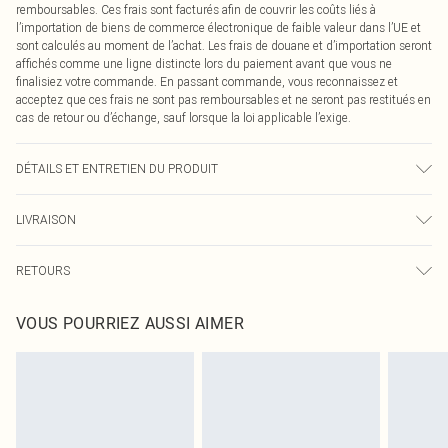
remboursables. Ces frais sont facturés afin de couvrir les coûts liés à
l’importation de biens de commerce électronique de faible valeur dans l’UE et
sont calculés au moment de l’achat. Les frais de douane et d’importation seront
affichés comme une ligne distincte lors du paiement avant que vous ne
finalisiez votre commande. En passant commande, vous reconnaissez et
acceptez que ces frais ne sont pas remboursables et ne seront pas restitués en
cas de retour ou d’échange, sauf lorsque la loi applicable l’exige.
DÉTAILS ET ENTRETIEN DU PRODUIT
49,0 % Viscose, 27,0 % Polyester, 24,0 % Nylon Veuillez noter : en raison du
LIVRAISON
tissu utilisé, la couleur peut déteindre.
Livraison standard France
0
RETOURS
Jusqu'à 7 jours ouvrables
Un problème survient ? Vous disposez de 21 jours à compter de la réception
Livraison express France
€7.99
VOUS POURRIEZ AUSSI AIMER
pour nous retourner un article.
Jusqu'à 2-3 jours ouvrables
Veuillez noter que nous ne pouvons pas rembourser les masques tendance, les
Livraison en Point Relais
€2.99
cosmétiques, les bijoux pour piercings, les jouets pour adultes, les maillots de
Jusqu'à 7 jours ouvrables
bain ou la lingerie si l'opercule d'hygiène est endommagé ou endommagé.
Les chaussures et/ou vêtements doivent être non portés, non lavés et porter
leurs étiquettes d'origine. Les chaussures doivent également être essayées en