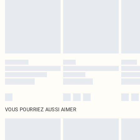
intérieur. Les articles pour la maison, y compris le linge de lit, les matelas, les
surmatelas et les oreillers, doivent être inutilisés et dans leur emballage
d'origine non ouvert. Ceci n'affecte pas vos droits statutaires.
Cliquez
ici
pour consulter l'intégralité de notre politique de retour.
VOUS POURRIEZ AUSSI AIMER