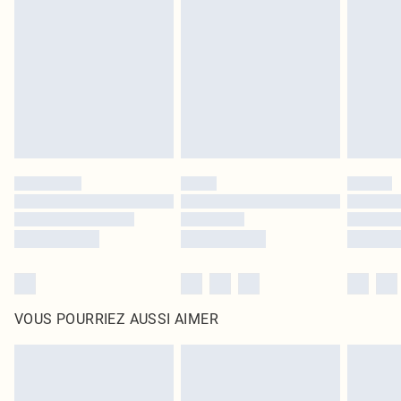
intérieur. Les articles pour la maison, y compris le linge de lit, les matelas, les
surmatelas et les oreillers, doivent être inutilisés et dans leur emballage
d'origine non ouvert. Ceci n'affecte pas vos droits statutaires.
Cliquez
ici
pour consulter l'intégralité de notre politique de retour.
VOUS POURRIEZ AUSSI AIMER