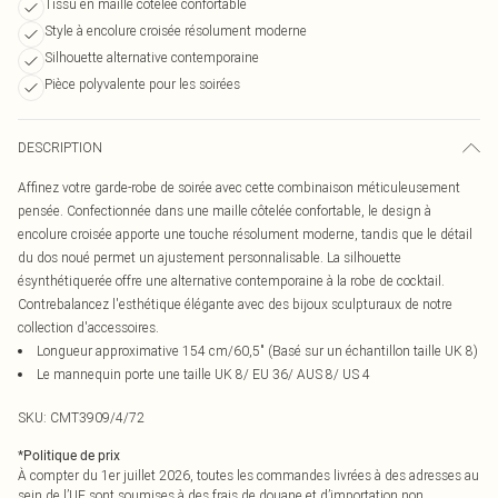
Tissu en maille côtelée confortable
Style à encolure croisée résolument moderne
Silhouette alternative contemporaine
Pièce polyvalente pour les soirées
DESCRIPTION
Affinez votre garde-robe de soirée avec cette combinaison méticuleusement
pensée. Confectionnée dans une maille côtelée confortable, le design à
encolure croisée apporte une touche résolument moderne, tandis que le détail
du dos noué permet un ajustement personnalisable. La silhouette
ésynthétiquerée offre une alternative contemporaine à la robe de cocktail.
Contrebalancez l'esthétique élégante avec des bijoux sculpturaux de notre
collection d'accessoires.
Longueur approximative 154 cm/60,5" (Basé sur un échantillon taille UK 8)
Le mannequin porte une taille UK 8/ EU 36/ AUS 8/ US 4
SKU:
CMT3909/4/72
*
Politique de prix
À compter du 1er juillet 2026, toutes les commandes livrées à des adresses au
sein de l’UE sont soumises à des frais de douane et d’importation non