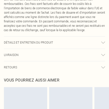
remboursables. Ces frais sont facturés afin de couvrir les coûts liés à
l’importation de biens de commerce électronique de faible valeur dans l’UE et
sont calculés au moment de l’achat. Les frais de douane et d’importation seront
affichés comme une ligne distincte lors du paiement avant que vous ne
finalisiez votre commande. En passant commande, vous reconnaissez et
acceptez que ces frais ne sont pas remboursables et ne seront pas restitués en
cas de retour ou d’échange, sauf lorsque la loi applicable l’exige.
DÉTAILS ET ENTRETIEN DU PRODUIT
95,0% Polyester, 5,0% Élasthanne Veuillez noter : en raison du tissu utilisé, des
LIVRAISON
transferts de couleur peuvent se produire.
Livraison standard France
0
RETOURS
Jusqu'à 7 jours ouvrables
Un problème survient ? Vous disposez de 21 jours à compter de la réception
Livraison express France
€7.99
VOUS POURRIEZ AUSSI AIMER
pour nous retourner un article.
Jusqu'à 2-3 jours ouvrables
Veuillez noter que nous ne pouvons pas rembourser les masques tendance, les
Livraison en Point Relais
€2.99
cosmétiques, les bijoux pour piercings, les jouets pour adultes, les maillots de
Jusqu'à 7 jours ouvrables
bain ou la lingerie si l'opercule d'hygiène est endommagé ou endommagé.
Les chaussures et/ou vêtements doivent être non portés, non lavés et porter
leurs étiquettes d'origine. Les chaussures doivent également être essayées en