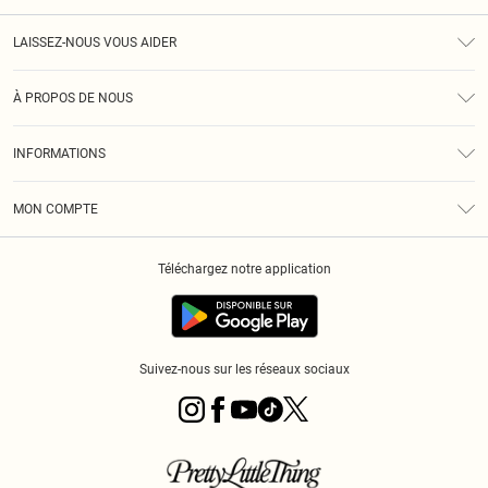
LAISSEZ-NOUS VOUS AIDER
Assistance
À PROPOS DE NOUS
Retours
À Notre Sujet
Guide Des Tailles
INFORMATIONS
PLT Réduction pour les étudiants
Livraison
Conditions Générales
Diversité
Royalty
MON COMPTE
Politique De Confidentialité
Klarna
Cookies
Informations Sur L’App PLT
Réduction étudiant - Student Beans
Téléchargez notre application
Historique
Suivez-nous sur les réseaux sociaux