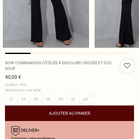
NOIR COMBINAISON CÔTELÉE À ENCOLURE CROISÉE ET DOS
NOUÉ
40,00 €
Couleur
:
Noir
Sélectionner une taille
:
32
34
36
38
40
42
44
AJOUTER AU PANIER
Sublimez votre expérience