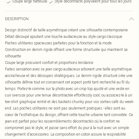
Coupe large flatteuse
Style décontracté polyvalent pour tous les jours
DESCRIPTION
Design distinctif de taille asymétrique créant une silhouette contemporaine
Détail découpé ajoutant une touche audacieuse au style cargo classique
Poches utilitaires spacieuses parfaites pour la fonction et la mode
Construction en denim rigide offrant une forme structurée qui maintient sa
silhouette
Coupe large procurant confort et proportions tendance
Faites sensation avec ce jean cargo audacieux arborant une taille asymétrique
accrocheuse et des découpes stratégiques. Le denim rigide structuré crée une
silhouette définie tout en conservant cet aspect porté tant recherché au fil du
temps. Portez-le comme sur la photo avec un crop top ajusté et une veste en
cuir oversize pour une tenue décontractée effortlessly cool, ou associez-le à un
tee-shirt graphique rentré et des baskets chunky pour vos sorties café du week-
end. Les poches utilitaires ne sont pas seulement pratiques - elles sont au
cœur de l'esthétique du design, offrant cette touche urbaine tant convoitée. Ce
jean est parfait pour les rassemblements décontractés où le confort ne
compromet pas le style, et passe sans effort du jour à la nuit avec un simple
changement d'accessoires. La composition en coton assure la respirabilité