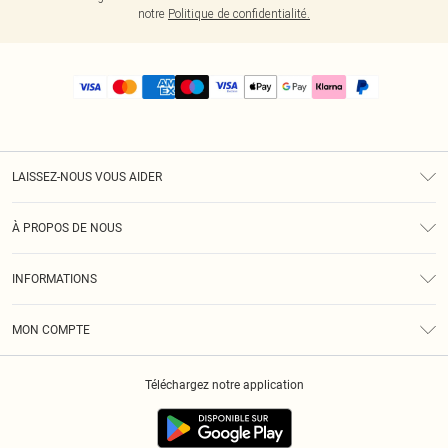
notre
Politique de confidentialité.
LAISSEZ-NOUS VOUS AIDER
Assistance
À PROPOS DE NOUS
Retours
À Notre Sujet
Guide Des Tailles
INFORMATIONS
PLT Réduction pour les étudiants
Livraison
Conditions Générales
Diversité
Royalty
MON COMPTE
Politique De Confidentialité
Klarna
Cookies
Informations Sur L’App PLT
Réduction étudiant - Student Beans
Téléchargez notre application
Historique