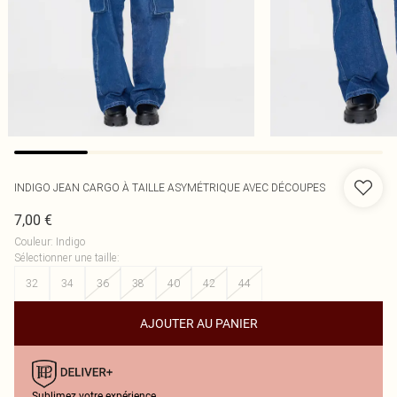
INDIGO JEAN CARGO À TAILLE ASYMÉTRIQUE AVEC DÉCOUPES
7,00 €
Couleur
:
Indigo
Sélectionner une taille
:
32
34
36
38
40
42
44
AJOUTER AU PANIER
Sublimez votre expérience