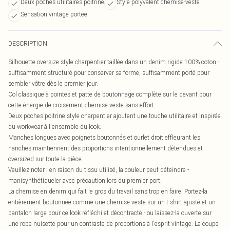
Deux poches utilitaires poitrine
Style polyvalent chemise-veste
Sensation vintage portée
DESCRIPTION
Silhouette oversize style charpentier taillée dans un denim rigide 100% coton -
suffisamment structuré pour conserver sa forme, suffisamment porté pour
sembler vôtre dès le premier jour.
Col classique à pointes et patte de boutonnage complète sur le devant pour
cette énergie de croisement chemise-veste sans effort.
Deux poches poitrine style charpentier ajoutent une touche utilitaire et inspirée
du workwear à l'ensemble du look.
Manches longues avec poignets boutonnés et ourlet droit effleurant les
hanches maintiennent des proportions intentionnellement détendues et
oversized sur toute la pièce.
Veuillez noter : en raison du tissu utilisé, la couleur peut déteindre -
manisynthétiqueler avec précaution lors du premier port.
La chemise en denim qui fait le gros du travail sans trop en faire. Portez-la
entièrement boutonnée comme une chemise-veste sur un t-shirt ajusté et un
pantalon large pour ce look réfléchi et décontracté - ou laissez-la ouverte sur
une robe nuisette pour un contraste de proportions à l'esprit vintage. La coupe