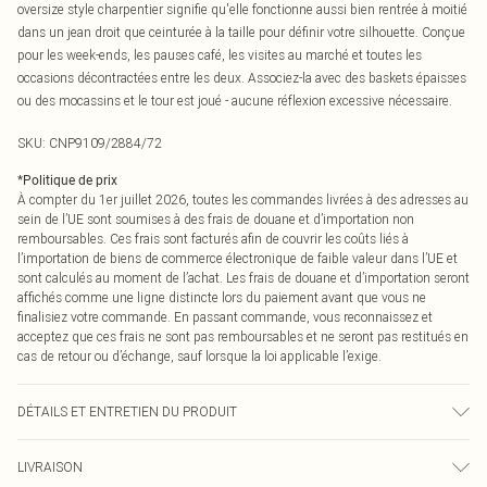
oversize style charpentier signifie qu'elle fonctionne aussi bien rentrée à moitié
dans un jean droit que ceinturée à la taille pour définir votre silhouette. Conçue
pour les week-ends, les pauses café, les visites au marché et toutes les
occasions décontractées entre les deux. Associez-la avec des baskets épaisses
ou des mocassins et le tour est joué - aucune réflexion excessive nécessaire.
SKU:
CNP9109/2884/72
*
Politique de prix
À compter du 1er juillet 2026, toutes les commandes livrées à des adresses au
sein de l’UE sont soumises à des frais de douane et d’importation non
remboursables. Ces frais sont facturés afin de couvrir les coûts liés à
l’importation de biens de commerce électronique de faible valeur dans l’UE et
sont calculés au moment de l’achat. Les frais de douane et d’importation seront
affichés comme une ligne distincte lors du paiement avant que vous ne
finalisiez votre commande. En passant commande, vous reconnaissez et
acceptez que ces frais ne sont pas remboursables et ne seront pas restitués en
cas de retour ou d’échange, sauf lorsque la loi applicable l’exige.
DÉTAILS ET ENTRETIEN DU PRODUIT
100% Coton Veuillez noter : en raison du tissu utilisé, la couleur peut déteindre.
LIVRAISON