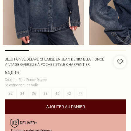
BLEU FONCÉ DÉLAVÉ CHEMISE EN JEAN DENIM BLEU FONCÉ
VINTAGE OVERSIZE À POCHES STYLE CHARPENTIER
54,00 €
Couleur
:
Bleu Foncé Délavé
Sélectionner une taille
:
32
34
36
38
40
42
44
AJOUTER AU PANIER
Sublimez votre expérience