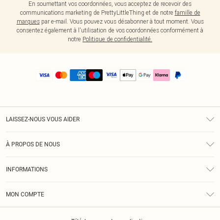
En soumettant vos coordonnées, vous acceptez de recevoir des
communications marketing de PrettyLittleThing et de notre
famille de
marques
par e-mail. Vous pouvez vous désabonner à tout moment. Vous
consentez également à l'utilisation de vos coordonnées conformément à
notre
Politique de confidentialité.
LAISSEZ-NOUS VOUS AIDER
Assistance
À PROPOS DE NOUS
Retours
À Notre Sujet
Guide Des Tailles
INFORMATIONS
PLT Réduction pour les étudiants
Livraison
Conditions Générales
Diversité
Royalty
MON COMPTE
Politique De Confidentialité
Klarna
Cookies
Informations Sur L’App PLT
Réduction étudiant - Student Beans