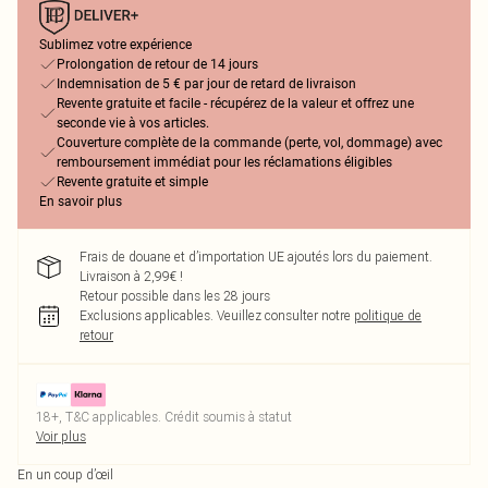
Sublimez votre expérience
Prolongation de retour de 14 jours
Indemnisation de 5 € par jour de retard de livraison
Revente gratuite et facile - récupérez de la valeur et offrez une
seconde vie à vos articles.
Couverture complète de la commande (perte, vol, dommage) avec
remboursement immédiat pour les réclamations éligibles
Revente gratuite et simple
En savoir plus
Frais de douane et d’importation UE ajoutés lors du paiement.
Livraison à 2,99€ !
Retour possible dans les 28 jours
Exclusions applicables.
Veuillez consulter notre
politique de
retour
18+, T&C applicables. Crédit soumis à statut
Voir plus
En un coup d’œil