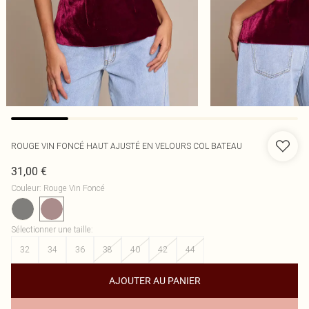
ROUGE VIN FONCÉ HAUT AJUSTÉ EN VELOURS COL BATEAU
31,00 €
Couleur
:
Rouge Vin Foncé
Sélectionner une taille
:
32
34
36
38
40
42
44
AJOUTER AU PANIER