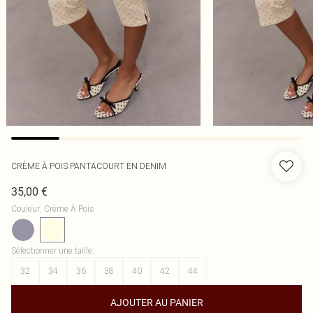
CRÈME À POIS PANTACOURT EN DENIM
35,00 €
Couleur
:
Crème À Pois
Sélectionner une taille
:
32
34
36
38
40
42
44
AJOUTER AU PANIER