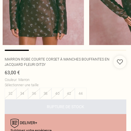
MARRON ROBE COURTE CORSET À MANCHES BOUFFANTES EN
JACQUARD FLEURI DITSY
63,00 €
Couleur
:
Marron
Sélectionner une taille
:
32
34
36
38
40
42
44
RUPTURE DE STOCK
Sublimez votre expérience