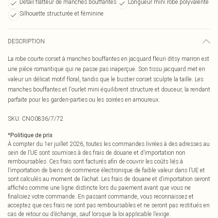
Détail flatteur de manches bouffantes
Longueur mini robe polyvalente
Silhouette structurée et féminine
DESCRIPTION
La robe courte corset à manches bouffantes en jacquard fleuri ditsy marron est
une pièce romantique qui ne passe pas inaperçue. Son tissu jacquard met en
valeur un délicat motif floral, tandis que le bustier corset sculpte la taille. Les
manches bouffantes et l'ourlet mini équilibrent structure et douceur, la rendant
parfaite pour les garden-parties ou les soirées en amoureux.
SKU:
CNO0836/7/72
*
Politique de prix
À compter du 1er juillet 2026, toutes les commandes livrées à des adresses au
sein de l’UE sont soumises à des frais de douane et d’importation non
remboursables. Ces frais sont facturés afin de couvrir les coûts liés à
l’importation de biens de commerce électronique de faible valeur dans l’UE et
sont calculés au moment de l’achat. Les frais de douane et d’importation seront
affichés comme une ligne distincte lors du paiement avant que vous ne
finalisiez votre commande. En passant commande, vous reconnaissez et
acceptez que ces frais ne sont pas remboursables et ne seront pas restitués en
cas de retour ou d’échange, sauf lorsque la loi applicable l’exige.