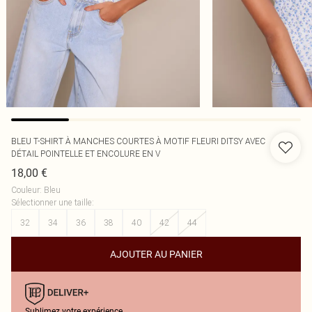
BLEU T-SHIRT À MANCHES COURTES À MOTIF FLEURI DITSY AVEC
DÉTAIL POINTELLE ET ENCOLURE EN V
18,00 €
Couleur
:
Bleu
Sélectionner une taille
:
32
34
36
38
40
42
44
AJOUTER AU PANIER
Sublimez votre expérience