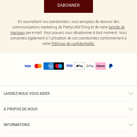
S'ABONNER
En soumettant vos coordonnées, vous acceptez de recevoir des
communications marketing de PrettyLittleThing et de notre
famille de
marques
par e-mail. Vous pouvez vous désabonner à tout moment. Vous
consentez également à l'utilisation de vos coordonnées conformément à
notre
Politique de confidentialité.
LAISSEZ-NOUS VOUS AIDER
Assistance
À PROPOS DE NOUS
Retours
À Notre Sujet
Guide Des Tailles
INFORMATIONS
PLT Réduction pour les étudiants
Livraison
Conditions Générales
Diversité
Royalty