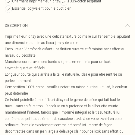
Charmant imprimé fleuri ditsy
100% coton respirant
Essentiel polyvalent pour le quotidien
DESCRIPTION
Imprimé fleuri ditsy avec une délicate texture pointelle sur l'ensemble, ajoutant
une dimension subtile au tissu jersey de coton
Encolure en V profonde créant une finition ouverte et féminine sans effort au
niveau du décolleté
Manches courtes avec des bords soigneusement finis pour un look
ésynthétiqueré et réfléchi
Longueur courte qui s'arrête à la taille naturelle, idéale pour être rentrée ou
portée librement
Composition 100% coton - veuillez noter : en raison du tissu utilisé, la couleur
peut déteindre
Ce t-shirt pointelle à motif fleuri ditsy est le genre de pièce qui fait tout le
travail sans en faire trop. L'encolure en V profonde et la silhouette courte
maintiennent l'intérêt, tandis que l'imprimé intégral et le tissu texturé lui
confèrent ce petit supplément de caractère au-delà de votre t-shirt en coton
ordinaire. Portez-le exactement comme présenté ici - rentré de façon
décontractée dans un jean large à délavage clair pour ce look sans effort qui