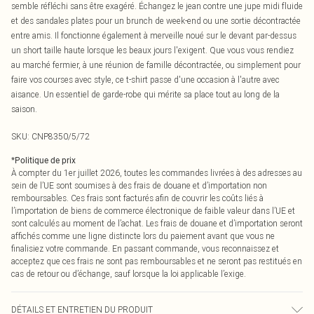
semble réfléchi sans être exagéré. Échangez le jean contre une jupe midi fluide
et des sandales plates pour un brunch de week-end ou une sortie décontractée
entre amis. Il fonctionne également à merveille noué sur le devant par-dessus
un short taille haute lorsque les beaux jours l'exigent. Que vous vous rendiez
au marché fermier, à une réunion de famille décontractée, ou simplement pour
faire vos courses avec style, ce t-shirt passe d'une occasion à l'autre avec
aisance. Un essentiel de garde-robe qui mérite sa place tout au long de la
saison.
SKU:
CNP8350/5/72
*
Politique de prix
À compter du 1er juillet 2026, toutes les commandes livrées à des adresses au
sein de l’UE sont soumises à des frais de douane et d’importation non
remboursables. Ces frais sont facturés afin de couvrir les coûts liés à
l’importation de biens de commerce électronique de faible valeur dans l’UE et
sont calculés au moment de l’achat. Les frais de douane et d’importation seront
affichés comme une ligne distincte lors du paiement avant que vous ne
finalisiez votre commande. En passant commande, vous reconnaissez et
acceptez que ces frais ne sont pas remboursables et ne seront pas restitués en
cas de retour ou d’échange, sauf lorsque la loi applicable l’exige.
DÉTAILS ET ENTRETIEN DU PRODUIT