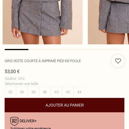
GRIS VESTE COURTE À IMPRIMÉ PIED-DE-POULE
53,00 €
Couleur
:
Gris
Sélectionner une taille
:
32
34
36
38
40
42
44
AJOUTER AU PANIER
Sublimez votre expérience