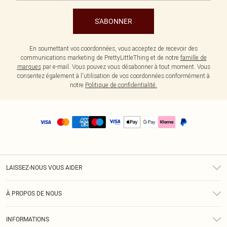
S'ABONNER
En soumettant vos coordonnées, vous acceptez de recevoir des
communications marketing de PrettyLittleThing et de notre
famille de
marques
par e-mail. Vous pouvez vous désabonner à tout moment. Vous
consentez également à l'utilisation de vos coordonnées conformément à
notre
Politique de confidentialité.
LAISSEZ-NOUS VOUS AIDER
Assistance
À PROPOS DE NOUS
Retours
À Notre Sujet
Guide Des Tailles
INFORMATIONS
PLT Réduction pour les étudiants
Livraison