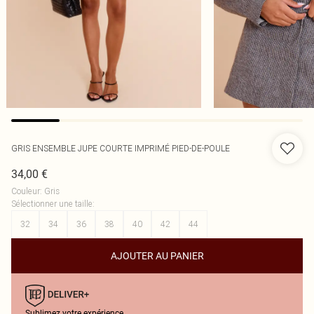
GRIS ENSEMBLE JUPE COURTE IMPRIMÉ PIED-DE-POULE
34,00 €
Couleur
:
Gris
Sélectionner une taille
:
32
34
36
38
40
42
44
AJOUTER AU PANIER
Sublimez votre expérience