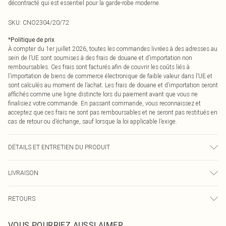
décontracté qui est essentiel pour la garde-robe moderne.
SKU:
CNO2304/20/72
*
Politique de prix
À compter du 1er juillet 2026, toutes les commandes livrées à des adresses au
sein de l’UE sont soumises à des frais de douane et d’importation non
remboursables. Ces frais sont facturés afin de couvrir les coûts liés à
l’importation de biens de commerce électronique de faible valeur dans l’UE et
sont calculés au moment de l’achat. Les frais de douane et d’importation seront
affichés comme une ligne distincte lors du paiement avant que vous ne
finalisiez votre commande. En passant commande, vous reconnaissez et
acceptez que ces frais ne sont pas remboursables et ne seront pas restitués en
cas de retour ou d’échange, sauf lorsque la loi applicable l’exige.
DÉTAILS ET ENTRETIEN DU PRODUIT
100,0 % Lin Veuillez noter : en raison du tissu utilisé, la couleur peut déteindre.
LIVRAISON
Livraison standard France
€2.99
RETOURS
Jusqu'à 7 jours ouvrables
Un problème survient ? Vous disposez de 21 jours à compter de la réception
Livraison express France
€9.99
VOUS POURRIEZ AUSSI AIMER