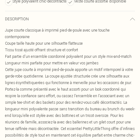
Style polyvalent chic-décontracté
Veste courte assortie disponible
DESCRIPTION
Jupe courte classique à imprimé pied-de-poule avec une touche
contemporaine
Coupe taille haute pour une silhouette flatteuse
Tissu tissé ajusté offrant structure et confort
Fait partie d'un ensemble coordonné polyvalent pour un style mix-and-match
Longueur mini parfaite pour mettre en valeur vos jambes
Cette jupe courte à imprimé pied-de-poule apporte un motif intemporel à votre
garde-robe quotidienne. La coupe ajustée structurée crée une silhouette aux
lignes ésynthétiquerées qui fonctionne à merveille pour les occasions de jour.
Portez-la comme présenté avec le haut assorti pour un look coordonné qui
respire la confiance sans effort, ou cassez l'ensemble en l'associant avec un
simple tee-shirt et des baskets pour des rendez-vous café décontractés. La
longueur mini polyvalente passe sans transition du bureau au brunch du week-
end lorsqu'elle est stylée avec des bottines et un tricot oversize. Pour les
réunions de famille, associez-la avec des ballerines et un gilet court pour une
tenue raffinée mais décontractée. Cet essentiel PrettyLittleThing offre d'infinies
possibilités de style tout en maintenant cet équilibre parfait entre charme chic-