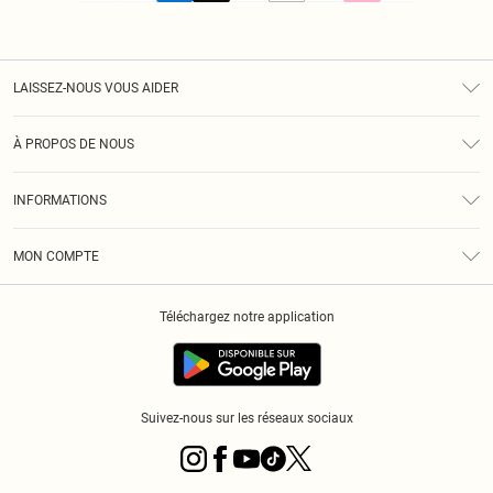
LAISSEZ-NOUS VOUS AIDER
Assistance
À PROPOS DE NOUS
Retours
À Notre Sujet
Guide Des Tailles
INFORMATIONS
PLT Réduction pour les étudiants
Livraison
Conditions Générales
Diversité
Royalty
MON COMPTE
Politique De Confidentialité
Klarna
Cookies
Informations Sur L’App PLT
Réduction étudiant - Student Beans
Téléchargez notre application
Historique
Suivez-nous sur les réseaux sociaux