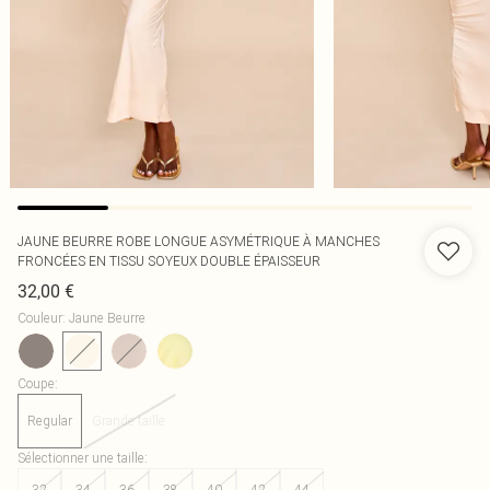
JAUNE BEURRE ROBE LONGUE ASYMÉTRIQUE À MANCHES
FRONCÉES EN TISSU SOYEUX DOUBLE ÉPAISSEUR
32,00 €
Couleur
:
Jaune Beurre
Coupe
:
Regular
Grande taille
Sélectionner une taille
:
32
34
36
38
40
42
44