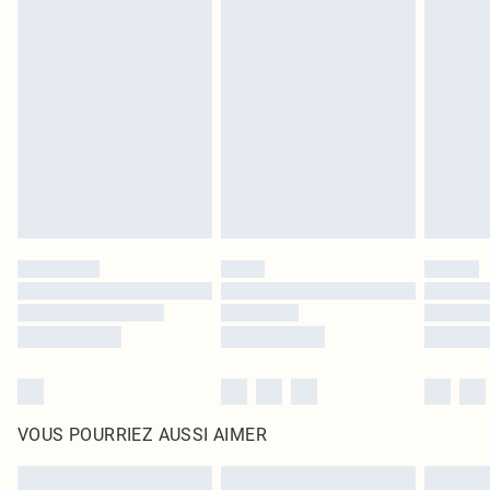
Les chaussures et/ou vêtements doivent être non portés, non lavés et porter
leurs étiquettes d'origine. Les chaussures doivent également être essayées en
intérieur. Les articles pour la maison, y compris le linge de lit, les matelas, les
surmatelas et les oreillers, doivent être inutilisés et dans leur emballage
d'origine non ouvert. Ceci n'affecte pas vos droits statutaires.
Cliquez
ici
pour consulter l'intégralité de notre politique de retour.
VOUS POURRIEZ AUSSI AIMER