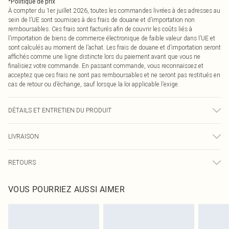
*
Politique de prix
À compter du 1er juillet 2026, toutes les commandes livrées à des adresses au
sein de l’UE sont soumises à des frais de douane et d’importation non
remboursables. Ces frais sont facturés afin de couvrir les coûts liés à
l’importation de biens de commerce électronique de faible valeur dans l’UE et
sont calculés au moment de l’achat. Les frais de douane et d’importation seront
affichés comme une ligne distincte lors du paiement avant que vous ne
finalisiez votre commande. En passant commande, vous reconnaissez et
acceptez que ces frais ne sont pas remboursables et ne seront pas restitués en
cas de retour ou d’échange, sauf lorsque la loi applicable l’exige.
DÉTAILS ET ENTRETIEN DU PRODUIT
95% Polyester, 5% Élasthanne Veuillez noter : en raison du tissu utilisé, la
LIVRAISON
couleur peut déteindre.
Livraison standard France
0
RETOURS
Jusqu'à 7 jours ouvrables
Un problème survient ? Vous disposez de 21 jours à compter de la réception
Livraison express France
€7.99
VOUS POURRIEZ AUSSI AIMER
pour nous retourner un article.
Jusqu'à 2-3 jours ouvrables
Veuillez noter que nous ne pouvons pas rembourser les masques tendance, les
Livraison en Point Relais
€2.99
cosmétiques, les bijoux pour piercings, les jouets pour adultes, les maillots de
Jusqu'à 7 jours ouvrables
bain ou la lingerie si l'opercule d'hygiène est endommagé ou endommagé.