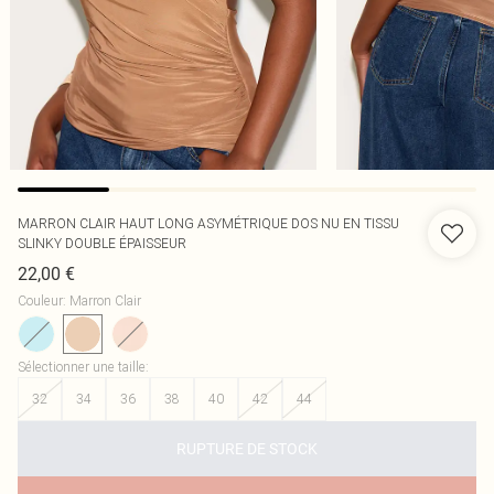
MARRON CLAIR HAUT LONG ASYMÉTRIQUE DOS NU EN TISSU
SLINKY DOUBLE ÉPAISSEUR
22,00 €
Couleur
:
Marron Clair
Sélectionner une taille
:
32
34
36
38
40
42
44
RUPTURE DE STOCK