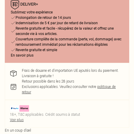
Sublimez votre expérience
Prolongation de retour de 14 jours
Indemnisation de 5 € par jour de retard de livraison
Revente gratuite et facile - récupérez de la valeur et offrez une
seconde vie à vos articles.
Couverture complète de la commande (perte, vol, dommage) avec
remboursement immédiat pour les réclamations éligibles
Revente gratuite et simple
En savoir plus
Frais de douane et d’importation UE ajoutés lors du paiement.
Livraison à gratuite !
Retour possible dans les 28 jours
Exclusions applicables.
Veuillez consulter notre
politique de
retour
18+, T&C applicables. Crédit soumis à statut
Voir plus
En un coup d’œil