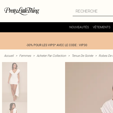
NOUVEAUTÉS
VÊTEMENTS
-30% POUR LES VIPS* AVEC LE CODE : VIP30
Accueil
>
Femmes
>
Acheter Par Collection
>
Tenue De Soirée
>
Robes De 