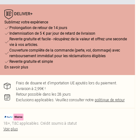
Sublimez votre expérience
Prolongation de retour de 14 jours
Indemnisation de 5 € par jour de retard de livraison
Revente gratuite et facile - récupérez de la valeur et offrez une seconde
vie à vos articles.
Couverture complète de la commande (perte, vol, dommage) avec
remboursement immédiat pour les réclamations éligibles
Revente gratuite et simple
En savoir plus
Frais de douane et d’importation UE ajoutés lors du paiement.
Livraison à 2,99€ !
Retour possible dans les 28 jours
Exclusions applicables.
Veuillez consulter notre
politique de retour
18+, T&C applicables. Crédit soumis à statut
Voir plus