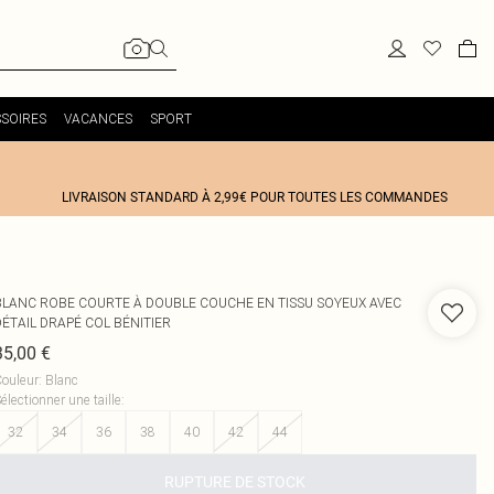
SOIRES
VACANCES
SPORT
LIVRAISON STANDARD À 2,99€ POUR TOUTES LES COMMANDES
BLANC ROBE COURTE À DOUBLE COUCHE EN TISSU SOYEUX AVEC
DÉTAIL DRAPÉ COL BÉNITIER
35,00 €
ouleur
:
Blanc
électionner une taille
:
32
34
36
38
40
42
44
RUPTURE DE STOCK