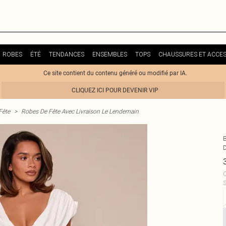
ROBES
ÉTÉ
TENDANCES
ENSEMBLES
TOPS
CHAUSSURES ET ACCES
Ce site contient du contenu généré ou modifié par IA.
CLIQUEZ ICI POUR DEVENIR VIP
Fête
>
Robes De Fête Avec Livraison Le Lendemain
C
S