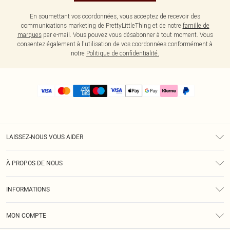
En soumettant vos coordonnées, vous acceptez de recevoir des
communications marketing de PrettyLittleThing et de notre
famille de
marques
par e-mail. Vous pouvez vous désabonner à tout moment. Vous
consentez également à l'utilisation de vos coordonnées conformément à
notre
Politique de confidentialité.
LAISSEZ-NOUS VOUS AIDER
Assistance
À PROPOS DE NOUS
Retours
À Notre Sujet
Guide Des Tailles
INFORMATIONS
PLT Réduction pour les étudiants
Livraison
Conditions Générales
Diversité
Royalty
MON COMPTE
Politique De Confidentialité
Klarna