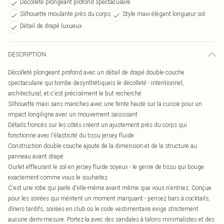
Décolleté plongeant profond spectaculaire
Silhouette moulante près du corps
Style maxi élégant longueur sol
Détail de drapé luxueux
DESCRIPTION
Décolleté plongeant profond avec un détail de drapé double couche
spectaculaire qui tombe desynthétiqueis le décolleté - intentionnel,
architectural, et c'est précisément le but recherché
Silhouette maxi sans manches avec une fente haute sur la cuisse pour un
impact longiligne avec un mouvement saisissant
Détails froncés sur les côtés créent un ajustement près du corps qui
fonctionne avec l'élasticité du tissu jersey fluide
Construction double couche ajoute de la dimension et de la structure au
panneau avant drapé
Ourlet effleurant le sol en jersey fluide soyeux - le genre de tissu qui bouge
exactement comme vous le souhaitez
C'est une robe qui parle d'elle-même avant même que vous n'entriez. Conçue
pour les soirées qui méritent un moment marquant - pensez bars à cocktails,
dîners tardifs, soirées en club où le code vestimentaire exige strictement
aucune demi-mesure. Portez-la avec des sandales à talons minimalistes et des