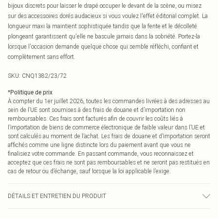
bijoux discrets pour laisser le drapé occuper le devant de la scène, ou misez
sur des accessoires dorés audacieux si vous voulez l'effet éditorial complet. La
longueur maxi la maintient sophistiquée tandis que la fente et le décolleté
plongeant garantissent qu'elle ne bascule jamais dans la sobriété. Portez-la
lorsque l'occasion demande quelque chose qui semble réfléchi, confiant et
complètement sans effort.
SKU:
CNQ1382/23/72
*
Politique de prix
À compter du 1er juillet 2026, toutes les commandes livrées à des adresses au
sein de l’UE sont soumises à des frais de douane et d’importation non
remboursables. Ces frais sont facturés afin de couvrir les coûts liés à
l’importation de biens de commerce électronique de faible valeur dans l’UE et
sont calculés au moment de l’achat. Les frais de douane et d’importation seront
affichés comme une ligne distincte lors du paiement avant que vous ne
finalisiez votre commande. En passant commande, vous reconnaissez et
acceptez que ces frais ne sont pas remboursables et ne seront pas restitués en
cas de retour ou d’échange, sauf lorsque la loi applicable l’exige.
DÉTAILS ET ENTRETIEN DU PRODUIT
100% Polyester Veuillez noter : en raison du tissu utilisé, la couleur peut