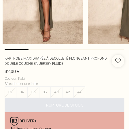
KAKI ROBE MAXI DRAPÉE À DÉCOLLETÉ PLONGEANT PROFOND
DOUBLE COUCHE EN JERSEY FLUIDE
32,00 €
Couleur
:
Kaki
Sélectionner une taille
:
32
34
36
38
40
42
44
RUPTURE DE STOCK
Sublimez votre expérience