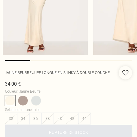
JAUNE BEURRE JUPE LONGUE EN SLINKY À DOUBLE COUCHE
34,00 €
Couleur
:
Jaune Beurre
Sélectionner une taille
:
32
34
36
38
40
42
44
RUPTURE DE STOCK