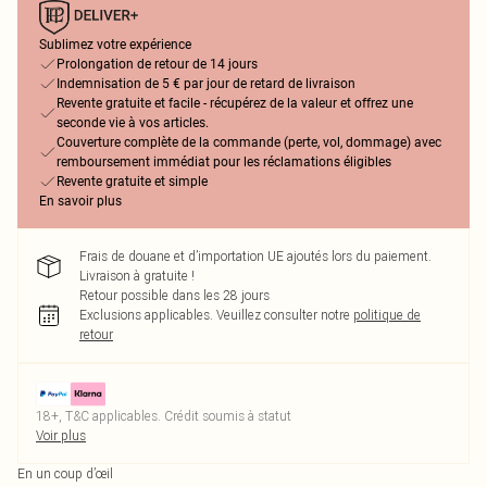
Sublimez votre expérience
Prolongation de retour de 14 jours
Indemnisation de 5 € par jour de retard de livraison
Revente gratuite et facile - récupérez de la valeur et offrez une
seconde vie à vos articles.
Couverture complète de la commande (perte, vol, dommage) avec
remboursement immédiat pour les réclamations éligibles
Revente gratuite et simple
En savoir plus
Frais de douane et d’importation UE ajoutés lors du paiement.
Livraison à gratuite !
Retour possible dans les 28 jours
Exclusions applicables.
Veuillez consulter notre
politique de
retour
18+, T&C applicables. Crédit soumis à statut
Voir plus
En un coup d’œil