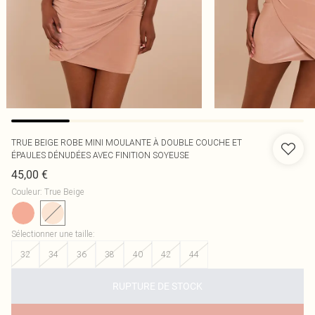
TRUE BEIGE ROBE MINI MOULANTE À DOUBLE COUCHE ET
ÉPAULES DÉNUDÉES AVEC FINITION SOYEUSE
45,00 €
Couleur
:
True Beige
Sélectionner une taille
:
32
34
36
38
40
42
44
RUPTURE DE STOCK