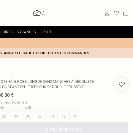
SOIRES
VACANCES
SPORT
 STANDARD GRATUITE POUR TOUTES LES COMMANDES
ROSE PÂLE ROBE LONGUE SANS MANCHES À DÉCOLLETÉ
PLONGEANT EN JERSEY SLINKY DOUBLE ÉPAISSEUR
38,00 €
ouleur
:
Rose Pâle
électionner une taille
:
32
34
36
38
40
42
44
RUPTURE DE STOCK