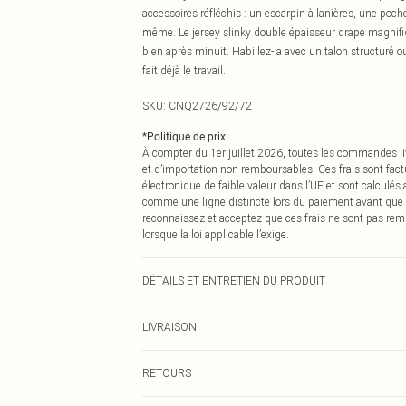
accessoires réfléchis : un escarpin à lanières, une poche
même. Le jersey slinky double épaisseur drape magnifi
bien après minuit. Habillez-la avec un talon structuré o
fait déjà le travail.
SKU:
CNQ2726/92/72
*
Politique de prix
À compter du 1er juillet 2026, toutes les commandes li
et d’importation non remboursables. Ces frais sont fact
électronique de faible valeur dans l’UE et sont calculés
comme une ligne distincte lors du paiement avant que
reconnaissez et acceptez que ces frais ne sont pas rem
lorsque la loi applicable l’exige.
DÉTAILS ET ENTRETIEN DU PRODUIT
95% Polyester, 5% Élasthanne Veuillez noter : en raison d
LIVRAISON
Livraison standard France
RETOURS
Jusqu'à 7 jours ouvrables
Un problème survient ? Vous disposez de 21 jours à com