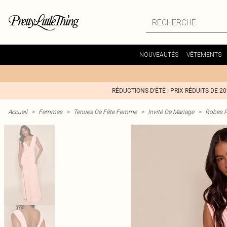
NOUVEAUTÉS
VÊTEMENTS
RÉDUCTIONS D'ÉTÉ : PRIX RÉDUITS DE 2
Accueil
>
Femmes
>
Tenues De Fête Femme
>
Invité De Mariage
>
Robes P