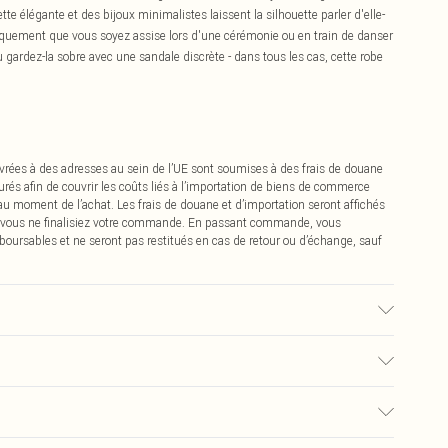
tte élégante et des bijoux minimalistes laissent la silhouette parler d'elle-
quement que vous soyez assise lors d'une cérémonie ou en train de danser
u gardez-la sobre avec une sandale discrète - dans tous les cas, cette robe
vrées à des adresses au sein de l’UE sont soumises à des frais de douane
urés afin de couvrir les coûts liés à l’importation de biens de commerce
 au moment de l’achat. Les frais de douane et d’importation seront affichés
 vous ne finalisiez votre commande. En passant commande, vous
boursables et ne seront pas restitués en cas de retour ou d’échange, sauf
u tissu utilisé, la couleur peut déteindre.
0
pter de la réception pour nous retourner un article.