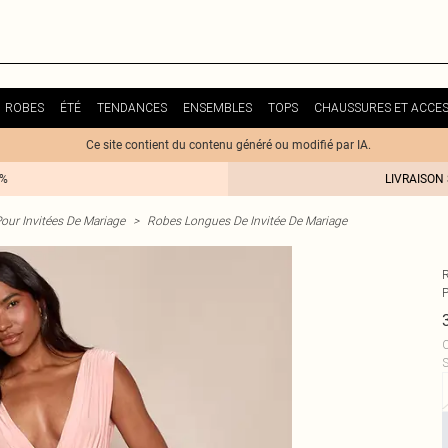
ROBES
ÉTÉ
TENDANCES
ENSEMBLES
TOPS
CHAUSSURES ET ACCES
Ce site contient du contenu généré ou modifié par IA.
0%
LIVRAISON
our Invitées De Mariage
>
Robes Longues De Invitée De Mariage
C
S