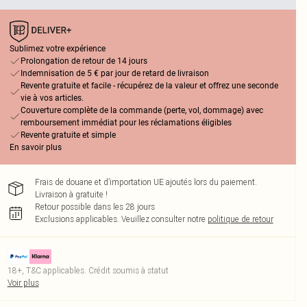
Sublimez votre expérience
Prolongation de retour de 14 jours
Indemnisation de 5 € par jour de retard de livraison
Revente gratuite et facile - récupérez de la valeur et offrez une seconde
vie à vos articles.
Couverture complète de la commande (perte, vol, dommage) avec
remboursement immédiat pour les réclamations éligibles
Revente gratuite et simple
En savoir plus
Frais de douane et d’importation UE ajoutés lors du paiement.
Livraison à gratuite !
Retour possible dans les 28 jours
Exclusions applicables.
Veuillez consulter notre
politique de retour
18+, T&C applicables. Crédit soumis à statut
Voir plus